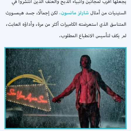
يجعلها أقرب لمجانين وأنبياء الذبح والعنف الذين انتشروا في
الستينيات من أمثال
شارلز مانسون.
لكن إجمالًا، جسد هيمسورث
المتناسق الذي استعرضته الكاميرات أكثر من مرة، وأداؤه العابث،
لم يكف لتأسيس الانطباع المطلوب.