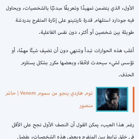
الأول، الذي يتضمن تمهيدًا وتعريفًا مبدئيًا بالشخصيات، ويحاول
فيه جودارد استلهام قدرة تارنتينو على إثارة المتفرج بدردشة
طويلة بين شخصين أو أكثر، دون نفس الفاعلية.
أغلب هذه الحوارات تبدأ وتنتهي دون أن تضيف شيئًا مهمًا، أو
تؤسس لشيء سيحدث لاحًقا، وبعضها مكرر بشكل يستلزم
الحذف.
توم هاردي ينجو من سموم Venom | حاتم
منصور
رغم هذا العيب، يمكن القول أن النصف الأول نجح على الأقل
في خلق ترابط بين المتفرج وبعض هذه الشخصيات، بفضل