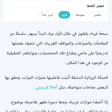
حجم الخط
صفير
متوسط
كبير
كبير جداً
سبعة غرباء يلتقون في مكان لأول مرة، لتبدأ بينهم سلسلة من
المفاجآت والصراعات والمواقف الغريبة، التي نتعرف بفضلها
تدريجيًا على ماضي وطباع تلك الشخصيات، ونواياهم الحقيقية
من الوجود في هذا المكان.
الحبكة الروائية السابقة أثبتت فاعليتها عشرات المرات، وحقق بها
البعض نجاحات متواصلة، مثل
أجاثا كريستي.
إذا أضفنا حوارات غريبة، وعنفا دمويا تظهر تفاصيله بوضوح،
وتوظيفا لكلاسيكيات غنائية على خلفية الأحداث، وتقسيما للقصة