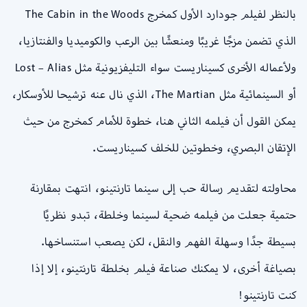
بالنظر لفيلم جودارد الأول كمخرج The Cabin in the Woods
الذي تضمن مزجًا غريبًا ومنعشًا بين الرعب والكوميديا والفنتازيا،
ولأعماله الأخرى كسيناريست سواء التليفزيونية مثل Lost – Alias
أو السينمائية مثل The Martian، الذي نال عنه ترشيحا للأوسكار،
يمكن القول أن فيلمه الثاني هنا، خطوة للأمام كمخرج من حيث
الإتقان البصري، وخطوتين للخلف كسيناريست.
محاولته لتقديم رسالة حب إلى سينما تارنتينو، انتهت بمقارنة
حتمية جعلت من فيلمه ضحية لسينما وخلطة، تبدو نظريًا
بسيطة جدًا وسهلة الفهم والنقل، لكن يصعب استنساخها.
بصياغة أخرى، لا يمكنك صناعة فيلم بخلطة تارنتينو، إلا إذا
كنت تارنتينو!