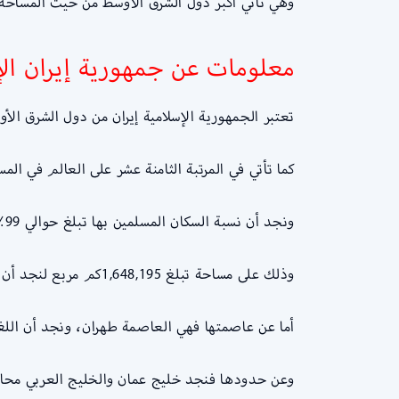
وهي ثاني أكبر دول الشرق الأوسط من حيث المساحة ح
معلومات عن جمهورية إيران الإ
تعتبر الجمهورية الإسلامية إيران من دول الشرق الأو
كما تأتي في المرتبة الثامنة عشر على العالم في المس
ونجد أن نسبة السكان المسلمين بها تبلغ حوالي 99٪من عدد سكانها حيث يبلغ عدد سكانها 932,276,85مليون نسمة.
وذلك على مساحة تبلغ 1,648,195كم مربع لنجد أن الكثافة السكانية بها 52نسمة/كم مربع.
أما عن عاصمتها فهي العاصمة طهران، ونجد أن اللغة
وعن حدودها فنجد خليج عمان والخليج العربي محاطي