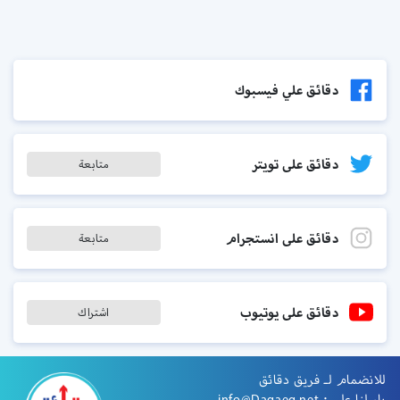
دقائق علي فيسبوك
دقائق على تويتر
متابعة
دقائق على انستجرام
متابعة
دقائق على يوتيوب
اشتراك
للانضمام لـ فريق دقائق
راسلنا على :
info@Daqaeq.net