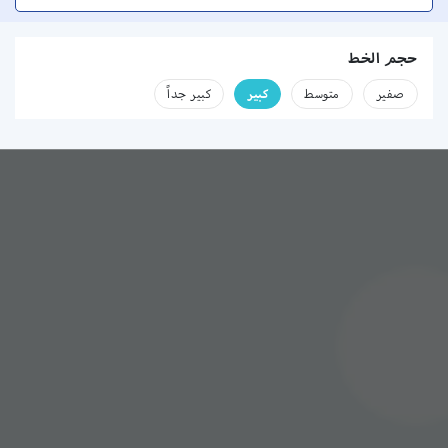
حجم الخط
صفير
متوسط
كبير
كبير جداً