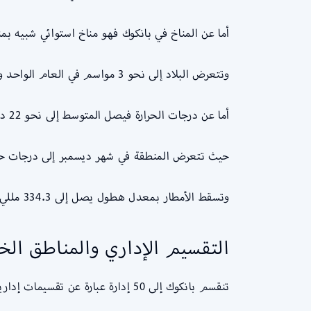
أما عن المناخ في بانكوك فهو مناخ استوائي شبيه بمنا
وتتعرض البلاد إلى نحو 3 مواسم في العام الواحد وهي كما يلي: مناخ ساخن، ومناخ بارد، ومناخ ممطر.
أما عن درجات الحرارة فيصل المتوسط إلى نحو 22 درجة مئوية، كما تتعرض إلى طقس شديد الحرارة.
حيث تتعرض المنطقة في شهر ديسمبر إلى درجات حرارة عالية ت
وتسقط الأمطار بمعدل هطول يصل إلى 334.3 مللي متر في العام.
التقسيم الإداري والمناطق الخ
تنقسم بانكوك إلى 50 إدارة عبارة عن تقسيمات إدارية تقع تحت إشراف منظمة (نقد البحرين).