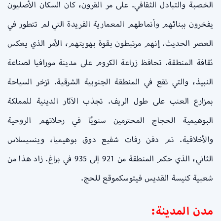
الخصبة والتبادل الثقافي. على مر القرون، كان السكان الأصليون
يفخرون ببنائهم وأنماطهم المعمارية الفريدة التي لم تتطور في
العصر الحديث. إنهم مرتبطون بقوة بهويتهم، الأمر الذي يعكس
ثقافة المنطقة. تحافظ زراعة الكروم على مدينة مورافيا لصناعة
النبيذ، والتي تقع في المنطقة الجنوبية الشرقية. تزخر السياحة
بمزارع العنب على طول الريف. تجذب الآثار الدينية للمملكة
البوهيمية الحجاج المحترمين سنويًا في رحلاتهم الروحية
والأخلاقية. تم دفن رفات شفيع دوق بوهيميا، وينسيسلاس
الثاني، الذي حكم المنطقة من 921 إلى 935 في براغ. زاد هذا من
شعبية كنيسة القديس فيتوسكموقع للحج.
م
دن المدينة: