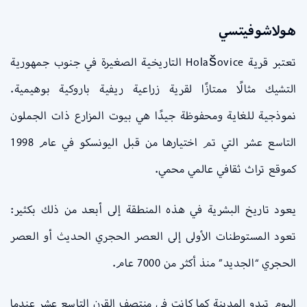
هولاشوفيتسي
تعتبر قرية Holašovice التاريخية الصغيرة في جنوب جمهورية
التشيك مثالًا ممتازًا لقرية زراعية ريفية باروكية بوهيمية.
نموذجية للغاية ومحفوظة جيدًا هي بيوت المزارع ذات الجملون
التاسع عشر التي تم اختيارها من قبل اليونسكو في عام 1998
كموقع تراث ثقافي عالمي محمي.
يعود تاريخ البشرية في هذه المنطقة إلى أبعد من ذلك بكثير:
تعود المستوطنات الأولى إلى العصر الحجري الحديث أو العصر
الحجري “الجديد” منذ أكثر من 7000 عام.
اليوم تبدو المدينة كما كانت في منتصف القرن التاسع عشر عندما