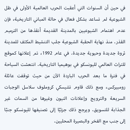
في حين أن السنوات التي أعقبت الحرب العالمية الأولى في ظل
الشيوعية لم تساعد بشكل فعال في حالة المباني التاريخية، فإن
عدم اهتمام الشيوعيين بالمدينة القديمة أنقذها من الترميم
القذر. منذ نهاية الحقبة الشيوعية جلب التنشيط المكثف للمدينة
ثروة جديدة وحيوية جديدة. في عام 1992، تم إعلانها كموقع
للتراث العالمي لليونسكو في بوهيميا التاريخية. انتعشت السياحة
في فترة ما بعد الحرب الباردة الآن من حيث توقفت عائلة
رومبيركس، ومع ذلك قاوم تشيسكي كروملوف سلاسل الوجبات
السريعة والترويج وإعلانات النيون وغيرها من السمات غير
الجذابة للتسويق. ويرجع ذلك جزئيًا إلى تصنيفها لليونسكو جنبًا
إلى جنب مع الفخر والبصيرة المحليين.