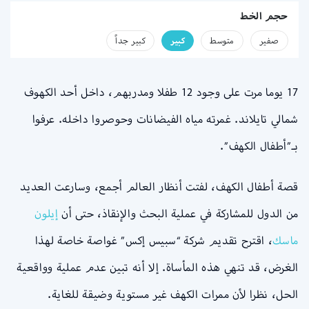
حجم الخط
صفير
متوسط
كبير
كبير جداً
17 يوما مرت على وجود 12 طفلا ومدربهم، داخل أحد الكهوف
شمالي تايلاند. غمرته مياه الفيضانات وحوصروا داخله. عرفوا
بـ”أطفال الكهف”.
قصة أطفال الكهف، لفتت أنظار العالم أجمع، وسارعت العديد
من الدول للمشاركة في عملية البحث والإنقاذ، حتى أن
إيلون
ماسك
، اقترح تقديم شركة “سبيس إكس” غواصة خاصة لهذا
الغرض، قد تنهي هذه المأساة. إلا أنه تبين عدم عملية وواقعية
الحل، نظرا لأن ممرات الكهف غير مستوية وضيقة للغاية.