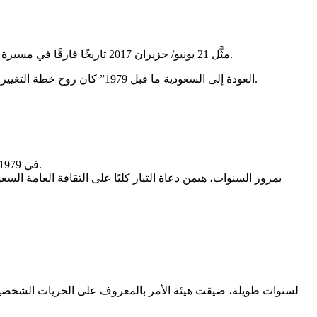
مثَّل 21 يونيو/ حزيران 2017 تاريخًا فارقًا في مسيرة السعودية. الأمير محمد بن سلمان وليًا للعهد. بعدها، بدأت سلسلة تغييرات كان ينظر إليها العالم ضمن فئة المستحيلات تجد طريقها إلى الواقع.
“العودة إلى السعودية ما قبل 1979” كان روح خطة التغيير التي انتهجها الأمير الشاب، والتي امتدت إلى مختلف الجوانب السياسية والاقتصاديىة والاجتماعية والثقافية.. في دقائق نستعرض خمسة منها.
في 1979، انتشر تيار الصحوة المتشدد في السعودية كرد فعل انكماشي على ثورة الخميني في إيران واقتحام الحرم المكي وصولًا إلى حرب أفغانستان.
بمرور السنوات، هيمن دعاة التيار كليًا على الثقافة العامة الس
لسنوات طويلة، ضيقت هيئة الأمر بالمعروف على الحريات الشخصية