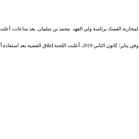
لمان بتشكيل لجنة عليا لمحاربة الفساد برئاسة ولي العهد ‏ محمد بن سلمان. بعد س
‏وفي يناير/ كانون الثاني 2019، أعلنت اللجنة إغلاق القضية بعد استعادة أكثر من 400 مليار ريال (106 مليارات دولار) بعد ‏التسوية مع 87 شخصًا.‏