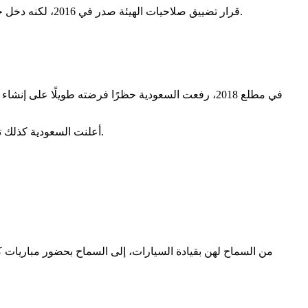
قرار تضييق صلاحيات الهيئة صدر في 2016، لكنه دخل حيز التنفيذ بعد تولي محمد بن سلمان ولاية العهد. اقتصر عمل الهيئة في النشاطات التوعوية ‏والدعوية، التي لا تتضمن إلزامية أو انتشارًا ميدانيًا.
أعلنت السعودية كذلك تدشين أول دار أوبرا في جدة، تزامنًا مع تنظيم حفلات غنائية ومهرجانات للشعر والموسيقى ‏والغناء كانت ممنوعة في المملكة لسنوات طويلة.
من السماح لهن بقيادة السيارات، إلى السماح بحضور مباريات كر