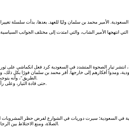
عودية، ومدوا أفكارهم إلى خارجها. أقر محمد بن سلمان فورًا بكل ذلك، و
الطريق"، وأنه يتوجب إعادة الأمور إلى نصابها، ‏فاتحًا الطريق أمام تغييرات فكرية بالمملكة.
حتى قادة التيار، وعلى رأسهم عائض القرني، اعترفوا علنًا بالأخطاء التي ارتكبوها واعتذروا عنها.
 في السعودية؛ سيرت ‏دوريات في الشوارع لفرض حظر المشروبات الكح
الصلاة، ومنع الاختلاط بين الرجال والنساء، والتضييق على زي النساء بالقوة. كل ذلك بات من الماضي.