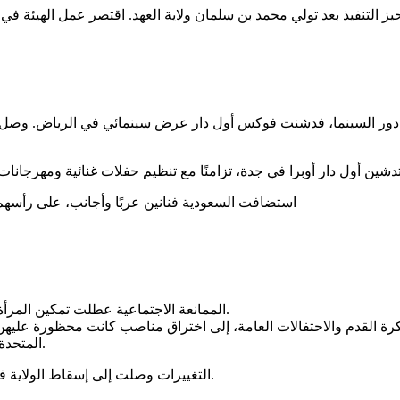
استضافت السعودية فنانين عربًا وأجانب، على رأسهم 
الممانعة الاجتماعية عطلت تمكين المرأة السعودية لسنوات. بوصول محمد بن سلمان لولاية العهد تغير المشهد.
ة القدم والاحتفالات العامة، إلى اختراق مناصب كانت محظورة عليهن، 
المتحدة، ومحليًا تعيين إيمان بنت عبد الله الغامدي مساعدًا لرئيس بلدية الخبر.
التغييرات وصلت إلى إسقاط الولاية فيما يتعلق بسفر المرأة بشكل مستقل والمساواة التامة في حق العمل.