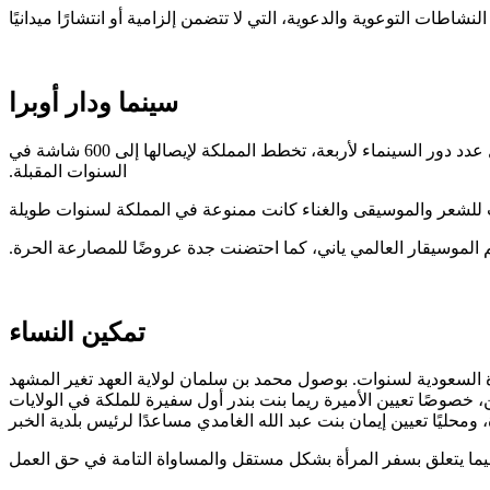
سينما ودار أوبرا
في مطلع 2018، رفعت السعودية حظرًا فرضته طويلًا على إنشاء دور السينما، فدشنت ‏‏فوكس أول دار عرض سينمائي في الرياض. وصل عدد دور السينماء ‏لأربعة، تخطط المملكة لإيصالها إلى 600 شاشة في
السنوات المقبلة.‏
الموسيقار العالمي ياني، كما احتضنت جدة عروضًا للمصارعة الحرة.‏
تمكين النساء
خصوصًا تعيين الأميرة ريما بنت بندر أول سفيرة للملكة في الولايات