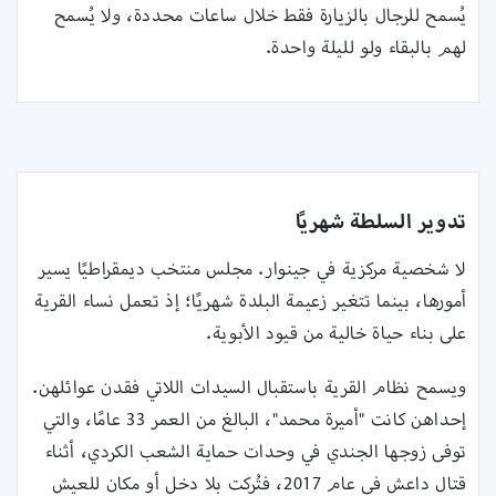
يُسمح للرجال بالزيارة فقط خلال ساعات محددة، ولا يُسمح
لهم بالبقاء ولو لليلة واحدة.‏
تدوير السلطة شهريًا
لا شخصية مركزية في جينوار. مجلس منتخب ديمقراطيًا يسير
أمورها، بينما تتغير زعيمة البلدة شهريًا؛ إذ تعمل نساء القرية
على بناء حياة خالية من قيود الأبوية.‏
ويسمح نظام القرية باستقبال السيدات اللاتي فقدن عوائلهن.
إحداهن كانت ‏‏"أميرة محمد"، البالغ من العمر 33 عامًا، والتي
توفى زوجها الجندي في وحدات حماية الشعب الكردي، أثناء
‏قتال داعش في عام 2017، فتُركت بلا دخل أو مكان للعيش