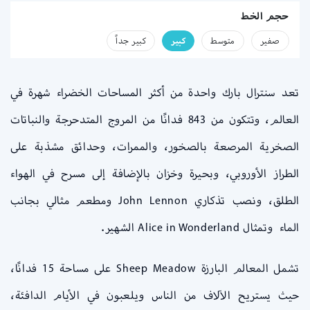
حجم الخط
صفير
متوسط
كبير
كبير جداً
تعد سنترال بارك واحدة من أكثر المساحات الخضراء شهرة في
العالم، وتتكون من 843 فدانًا من المروج المتدحرجة والنباتات
الصخرية المرصعة بالصخور، والممرات، وحدائق مشذبة على
الطراز الأوروبي، وبحيرة وخزان بالإضافة إلى مسرح في الهواء
الطلق، ونصب تذكاري John Lennon ومطعم مثالي بجانب
الماء وتمثال Alice in Wonderland الشهير.
تشمل المعالم البارزة Sheep Meadow على مساحة 15 فدانًا،
حيث يستريح الآلاف من الناس ويلعبون في الأيام الدافئة،