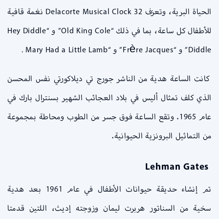
الحياة البرية، وتعزف Delacorte Musical Clock 32 نغمة قافية
للأطفال كل ساعة، بما في ذلك “Old King Cole” و “Hey Diddle
Diddle” و “Frère Jacques” و “Mary Had a Little Lamb .
كانت الساعة هدية من الناشر جورج تي ديلاكورتي نفس المحسن
الذي كلف تمثال أليس في بلاد العجائب الشهير بسنترال بارك في
عام 1965. وتقع الساعة فوق جسر من الطوب ومحاطة بمجموعة
من التماثيل البرونزية الحيوانية.
Lehman
Gates
تم إنشاء حديقة حيوانات الأطفال في عام 1961 بعد هدية
سخية من السناتور هربرت ليمان وزوجته إديث، اللتين قدمتا