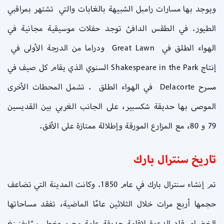
ويوجد بها مسارات رامبل الشبيهة بالغابات والتي تشتهر بمراقبي
الطيور. في الطقس الدافئ توجد حفلات موسيقية مجانية في
الهواء الطلق في Great Lawn ودراما من الدرجة الأولى في
إنتاج Shakespeare in the Park السنوي الذي يقام كل صيف في
مسرح Delacorte في الهواء الطلق . تشمل المحطات الأخرى
الموصى بها حديقة شكسبير، على الجانب الغربي بين القديسين
79 و 80، مع المزارع المورقة وإطلالة ممتازة على الأفق.
تاريخ سنترال بارك
تم إنشاء سنترال بارك في عام 1850. وكانت المدينة التي تضاعف
حجمها أربع مرات خلال الثلاثين عامًا الماضية، تفقد مساحاتها
الخضراء. قاد الدعوة لإقامة حديقة عامة محرر وخطيب “إيفنينغ