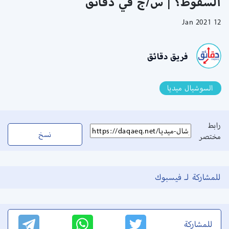
السقوط؟ | س/ج في دقائق
12 Jan 2021
فريق دقائق
السوشيال ميديا
رابط
نسخ
مختصر
للمشاركة لـ فيسبوك
للمشاركة