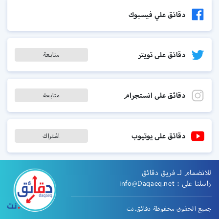
دقائق علي فيسبوك
دقائق على تويتر
متابعة
دقائق على انستجرام
متابعة
دقائق على يوتيوب
اشتراك
للانضمام لـ فريق دقائق
راسلنا على :
info@Daqaeq.net
جميع الحقوق محفوظة دقائق.نت