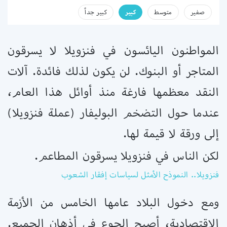
صفير
متوسط
كبير
كبير جداً
المواطنون اليائسون في فنزويلا لا يسرقون
المتاجر أو البنوك. لن يكون لذلك فائدة. آلات
النقد معظمها فارغة منذ أوائل هذا العام،
عندما حول التضخم البوليفار (عملة فنزويلا)
إلى ورقة لا قيمة لها.
لكن الناس في فنزويلا يسرقون المطاعم.
فنزويلا.. النموذح الأمثل لسياسات إفقار الشعوب
ومع دخول البلاد عامها الخامس من الأزمة
الاقتصادية، أصبح الجوع في أذهان الجميع.