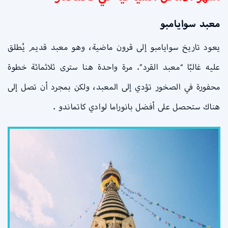
معبد سوايامبو
يعود تاريخ سوايامبو إلى قرون ماضية، وهو معبد قديم يُطلق
عليه غالبًا “معبد القرد”. مرة واحدة هنا سترى ثلاثمائة خطوة
محفورة في الصخور تؤدي إلى المعبد، ولكن بمجرد أن تصل إلى
هناك ستحصل على أفضل بانوراما لوادي كاتماندو .