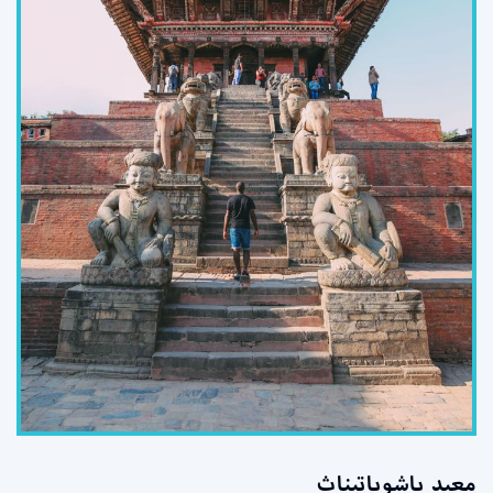
معبد باشوباتيناث