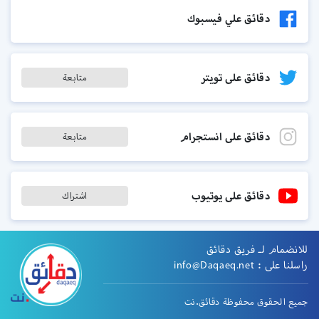
دقائق علي فيسبوك
دقائق على تويتر
متابعة
دقائق على انستجرام
متابعة
دقائق على يوتيوب
اشتراك
للانضمام لـ فريق دقائق
راسلنا على :
info@Daqaeq.net
جميع الحقوق محفوظة دقائق.نت