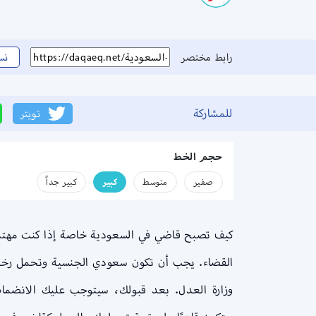
رابط مختصر
نس
للمشاركة
تويتر
حجم الخط
صفير
متوسط
كبير
كبير جداً
القضاء. يجب أن تكون سعودي الجنسية وتحمل رخصة
وزارة العدل. بعد قبولك، سيتوجب عليك الانضمام