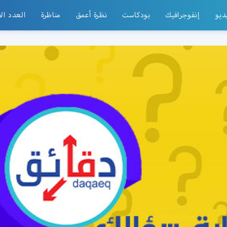
ديو
إنفوجرافيك
بودكاست
نظرة أعمق
مناظرة
العدد ال