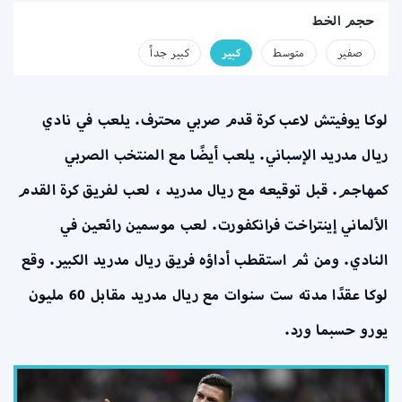
حجم الخط
صفير
متوسط
كبير
كبير جداً
لوكا يوفيتش لاعب كرة قدم صربي محترف. يلعب في نادي
ريال مدريد الإسباني. يلعب أيضًا مع المنتخب الصربي
كمهاجم. قبل توقيعه مع ريال مدريد ، لعب لفريق كرة القدم
الألماني إينتراخت فرانكفورت. لعب موسمين رائعين في
النادي. ومن ثم استقطب أداؤه فريق ريال مدريد الكبير. وقع
لوكا عقدًا مدته ست سنوات مع ريال مدريد مقابل 60 مليون
يورو حسبما ورد.