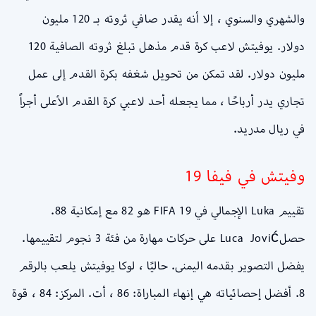
والشهري والسنوي ، إلا أنه يقدر صافي ثروته بـ 120 مليون
دولار. يوفيتش لاعب كرة قدم مذهل تبلغ ثروته الصافية 120
مليون دولار. لقد تمكن من تحويل شغفه بكرة القدم إلى عمل
تجاري يدر أرباحًا ، مما يجعله أحد لاعبي كرة القدم الأعلى أجراً
في ريال مدريد.
وفيتش في فيفا 19
تقييم Luka الإجمالي في FIFA 19 هو 82 مع إمكانية 88.
حصلLuca Jović على حركات مهارة من فئة 3 نجوم لتقييمها.
يفضل التصوير بقدمه اليمنى. حاليًا ، لوكا يوفيتش يلعب بالرقم
8. أفضل إحصائياته هي إنهاء المباراة: 86 ، أت. المركز: 84 ، قوة