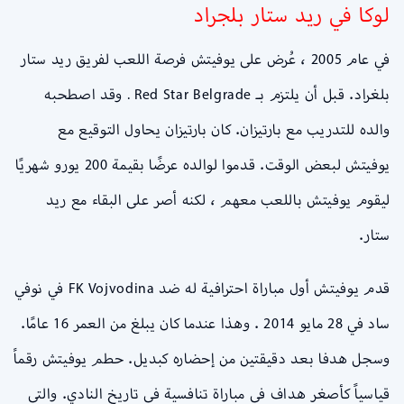
لوكا في ريد ستار بلجراد
في عام 2005 ، عُرض على يوفيتش فرصة اللعب لفريق ريد ستار
بلغراد. قبل أن يلتزم بـ Red Star Belgrade . وقد اصطحبه
والده للتدريب مع بارتيزان. كان بارتيزان يحاول التوقيع مع
يوفيتش لبعض الوقت. قدموا لوالده عرضًا بقيمة 200 يورو شهريًا
ليقوم يوفيتش باللعب معهم ، لكنه أصر على البقاء مع ريد
ستار.
قدم يوفيتش أول مباراة احترافية له ضد FK Vojvodina في نوفي
ساد في 28 مايو 2014 . وهذا عندما كان يبلغ من العمر 16 عامًا.
وسجل هدفا بعد دقيقتين من إحضاره كبديل. حطم يوفيتش رقماً
قياسياً كأصغر هداف في مباراة تنافسية في تاريخ النادي. والتي