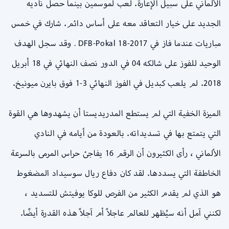
الألماني على سبيل الإعارة. لعب لموسمين بينما حصل ناديه
الجديد على خيار التعاقد معه على أساس دائم. شارك في خمس
مباريات عندما فاز في 2017-18 DFB-Pokal . وقد سجل الهدف
الوحيد للفوز على شالكه 04 في الدور نصف النهائي في 18 أبريل
2018. لم يلعب كبديل في الفوز النهائي 3-1 فوق بايرن ميونيخ.
الميزة الخفية التي لم يستطع المدريديستا أن يشهدوها هي القوة
التي يتمتع بها في تسديداته. بالعودة من أيامه في النادي
الألماني ، رأى الكثيرون أن الرقم 16 يفاجئ حراس المرمى بالسرعة
الخاطفة التي يسددها. لقد كان دفاع ريال سوسيداد المضغوط
هو الذي لم يقدم الكثير من الفرص للوكا يوفيتش للتسديد ،
لكنني آمل أنه سيُظهر للعالم عاجلاً أم آجلاً هذه القدرة أيضًا.