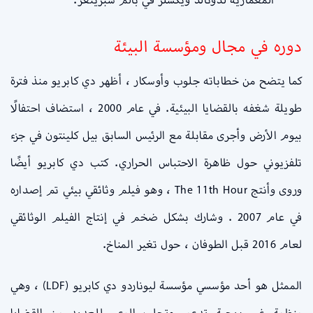
دوره في مجال ومؤسسة البيئة
كما يتضح من خطاباته جلوب وأوسكار ، أظهر دي كابريو منذ فترة
طويلة شغفه بالقضايا البيئية. في عام 2000 ، استضاف احتفالًا
بيوم الأرض وأجرى مقابلة مع الرئيس السابق بيل كلينتون في جزء
تلفزيوني حول ظاهرة الاحتباس الحراري. كتب دي كابريو أيضًا
وروى وأنتج The 11th Hour ، وهو فيلم وثائقي بيئي تم إصداره
في عام 2007 . وشارك بشكل ضخم في إنتاج الفيلم الوثائقي
لعام 2016 قبل الطوفان ، حول تغير المناخ.
الممثل هو أحد مؤسسي مؤسسة ليوناردو دي كابريو (LDF) ، وهي
منظمة غير ربحية تدعم وتجلب الوعي للعديد من القضايا