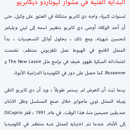
البداية الفنية في مشوار ليوناردو ديكابريو
لسنوات كثيرة، واجه دي كابريو مشكلة في العثور على وكيل. حتى
أن أحد الوكلاء أوصى دي كابريو بتغيير اسمه إلى ليني ويليامز
لتحسين شهرته. ومع ذلك ، بحلول أوائل التسعينيات ، بدأ
الممثل اللامع في الهبوط عمل تلفزيوني منتظم. تضمنت
اعتماداته المبكرة ظهور ضيف في برامج مثل The New Lassie و
Roseanne. كما حصل على دور في الكوميديا الدرامية الأبوة.
بينما ثبت أن العرض لم يستمر طويلاً ، ورد أن دي كابريو التقى
زميله الممثل توبي ماجواير خلال صنع المسلسل وظل الاثنان
صديقين حميمين منذ هذا الوقت. في عام 1991 ، قفز DiCaprio
إلى الأمام عندما تم اختياره كممثل شبه منتظم في الكوميديا