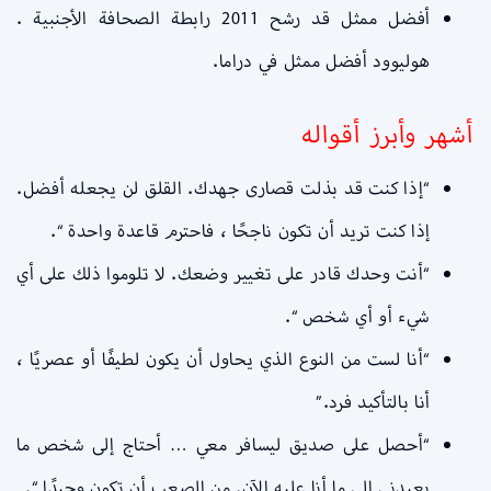
أفضل ممثل قد رشح 2011 رابطة الصحافة الأجنبية .
هوليوود أفضل ممثل في دراما.
أشهر وأبرز أقواله
“إذا كنت قد بذلت قصارى جهدك. القلق لن يجعله أفضل.
إذا كنت تريد أن تكون ناجحًا ، فاحترم قاعدة واحدة “.
“أنت وحدك قادر على تغيير وضعك. لا تلوموا ذلك على أي
شيء أو أي شخص “.
“أنا لست من النوع الذي يحاول أن يكون لطيفًا أو عصريًا ،
أنا بالتأكيد فرد.”
“أحصل على صديق ليسافر معي … أحتاج إلى شخص ما
يعيدني إلى ما أنا عليه الآن. من الصعب أن تكون وحيدًا “.