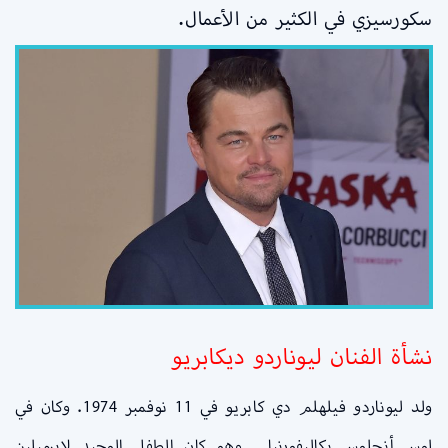
سكورسيزي في الكثير من الأعمال.
نشأة الفنان ليوناردو ديكابريو
ولد ليوناردو فيلهلم دي كابريو في 11 نوفمبر 1974. وكان في
لوس أنجلوس بكاليفورنيا . وهو كان الطفل الوحيد لإيرميلين