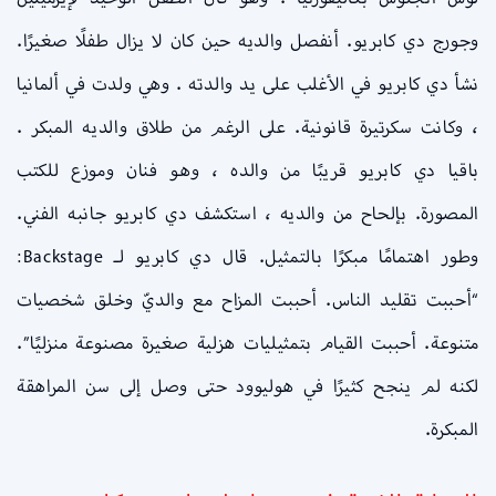
وجورج دي كابريو. أنفصل والديه حين كان لا يزال طفلًا صغيرًا.
نشأ دي كابريو في الأغلب على يد والدته . وهي ولدت في ألمانيا
، وكانت سكرتيرة قانونية. على الرغم من طلاق والديه المبكر .
باقيا دي كابريو قريبًا من والده ، وهو فنان وموزع للكتب
المصورة. بإلحاح من والديه ، استكشف دي كابريو جانبه الفني.
وطور اهتمامًا مبكرًا بالتمثيل. قال دي كابريو لـ Backstage:
“أحببت تقليد الناس. أحببت المزاح مع والديّ وخلق شخصيات
متنوعة. أحببت القيام بتمثيليات هزلية صغيرة مصنوعة منزليًا”.
لكنه لم ينجح كثيرًا في هوليوود حتى وصل إلى سن المراهقة
المبكرة.