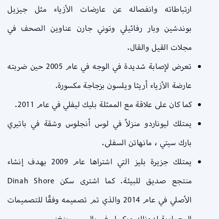
ارتباطاته وانفصاله عن عارضات الأزياء مثل جيزيل
بوندشين وبار رفائيلي وتوني جارن عناوين الصحف في
مجلات القيل والقال.
تعرض لإصابة شديدة في الوجه في عام 2005 حين ضربته
عارضة الأزياء أريثا ويلسون بزجاجة مكسورة.
كما كان على علاقة مع الممثلة بليك ليفلي في عام 2011.
يمتلك ليوناردو منزلاً في لوس أنجلوس وشقة في باتيري
بارك سيتي ، مانهاتن السفلى.
يمتلك جزيرة بليز التي اشتراها عام 2009 بهدف إنشاء
منتجع صديق للبيئة. كما اشترى سكن Dinah Shore
الأصلي في عام 2014 والذي تم تصميمه وفقًا للتصميمات
المعمارية لدونالد ويكسلر في بالم سبرينغز.