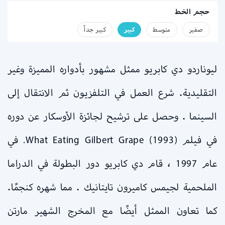
حجم الخط
صفير
متوسط
كبير
كبير جداً
ليوناردو دي كابريو ممثل مشهور بأدواره المميزة وغير
التقليدية. شرع العمل في التلفزيون ثم الانتقال إلى
السينما . وحصل على ترشيح لجائزة الأوسكار عن دوره
في فيلم What Eating Gilbert Grape (1993). في
عام 1997 ، قام دي كابريو دور البطولة في الدراما
الملحمية لجيمس كاميرون تايتانيك . مما شهره كنجمًا.
كما تعاون الممثل أيضًا مع المخرج الشهير مارتن