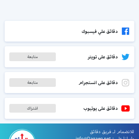
دقائق علي فيسبوك
دقائق على تويتر
متابعة
دقائق على انستجرام
متابعة
دقائق على يوتيوب
اشتراك
للانضمام لـ فريق دقائق
راسلنا على :
info@Daqaeq.net