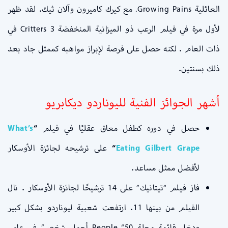
العائلية Growing Pains. مع كيرك كاميرون وآلان ثيك. لقد ظهر
لأول مرة في فيلم الرعب ذو الميزانية المنخفضة Critters 3 في
ذات العام . لكنه حصل على فرصة لإبراز مواهبه كممثل جاد بعد
ذلك بسنتين.
أشهر الجوائز الفنية ل
ليوناردو ديكابريو
حصل في دوره كطفل معاق عقليًا في فيلم
“
What’s
Eating Gilbert Grape
“
على ترشيحه لجائزة الأوسكار
لأفضل ممثل مساعد.
فاز فيلم “تيتانيك” على 14 ترشيحًا لجائزة الأوسكار . نال
الفيلم من بينها 11. ارتفعت شعبية ليوناردو بشكل كبير
ودخل قائمة مجلة People “50 أجمل شخص” في عامي