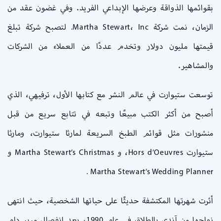
بقوائمها الذواقة وعرضها الإبداعي الفريد. وفي غضون عقد من
الزمان، نمت شركة Martha Stewart، Inc. لتصبح شركة تبلغ
قيمتها مليون دولار وتخدم عددًا من العملاء من الشركات
والمشاهير.
توسعت ستيوارت في عالم النشر مع كتابها الأول، ترفيهي، الذي
أصبح من أكثر الكتب مبيعًا وتبعه في تتابع سريع من قبل
منشورات مثل قوائم الطبخ السريعة لمارثا ستيوارت، ومارثا
ستيوارت Hors d’Oeuvres، و Martha Stewart’s Christmas و
Martha Stewart’s Wedding Planner .
أثرت شهرتها المكتشفة حديثًا على حياتها الشخصية، حيث انتهى
زواجها من آندي بالطلاق في عام 1990، بعد انفصال مرير دام