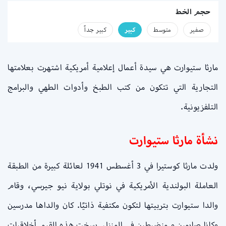
حجم الخط
صفير
متوسط
كبير
كبير جداً
مارثا ستيوارت هي سيدة أعمال إعلامية أمريكية اشتهرت بعلامتها
التجارية التي تتكون من كتب الطبخ وأدوات الطهي والبرامج
التلفزيونية.
نشأة مارثا ستيوارت
ولدت مارثا كوستيرا في 3 أغسطس 1941 لعائلة كبيرة من الطبقة
العاملة البولندية الأمريكية في نوتلي بولاية نيو جيرسي، وقام
والدا ستيوارت بتربيتها لتكون مكتفية ذاتيًا. كان والداها مدرسين
وكانا صارمين و منضبطين في المنزل. رسخت هذه القيم أخلاقيات