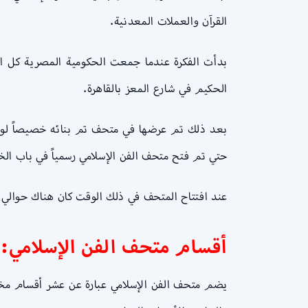
القرآن والعملات المعدنية.
بدأت الفكرة عندما جمعت الحكومية المصرية كل ال
الحكيم في شارع المعز بالقاهرة.
بعد ذلك تم عرضها في متحف تم بنائه خصيصاً لوض
حتي تم فتح متحف الفن الإسلامي رسمياً في باب الخلق سن
عند افتتاح المتحف في ذلك الوقت كان هناك حوالي 7000 عرض فقط ثم تطور إلى 78000 سنة 1978م، ثم 96000 في أخر فترة و حالياً حوالي 100000.
أقسام متحف الفن الإسلامي:
يضم متحف الفن الإسلامي عبارة عن عشر أقسام مختل