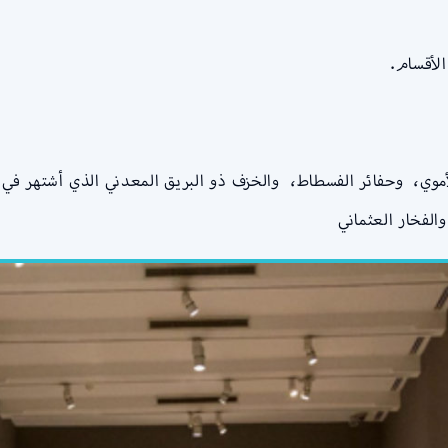
لأقسام.
وي، وحفائر الفسطاط، والخزف ذو البريق المعدني الذي أشتهر في ا
الفخار العثماني