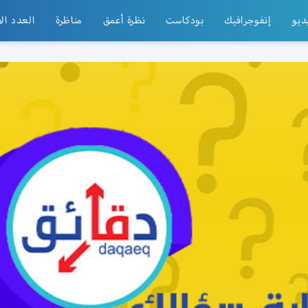
ديو
إنفوجرافيك
بودكاست
نظرة أعمق
مناظرة
العدد ال