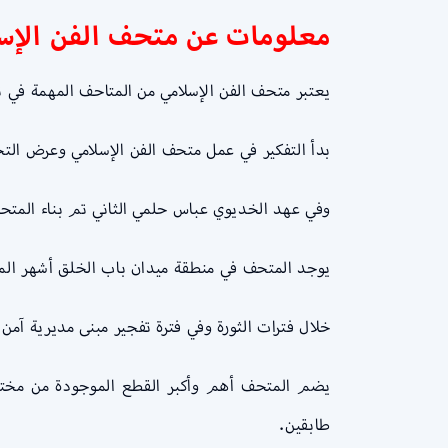
معلومات عن متحف الفن الإس
يعتبر متحف الفن الإسلامي من المتاحف المهمة في ت
بدأ التفكير في عمل متحف الفن الإسلامي وعرض التحف و
وفي عهد الخديوي عباس حلمي الثاني تم بناء المتحف سنة 1903م، ويعد تصميمه على هيئة تصميم واجهات العمارة المملوكية ويوجد بجوار مبنى 
يوجد المتحف في منطقة ميدان باب الخلق أشهر الم
خلال فترات الثورة وفي فترة تفجير مبنى مديرية آمن القاهرة بالتحديد سنة 2014م تضرر المتحف، لذلك
يضم المتحف أهم وأكبر القطع الموجودة من مختلف 
طابقين.