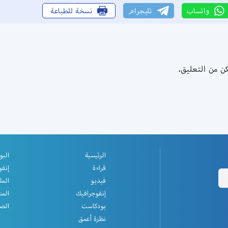
واتساب
تليجرام
نسخة للطباعة
ن من التعليق.
الرئيسية
البو
قراءة
إنفو
فيديو
المل
إنفوجرافيك
المن
بودكاست
الصف
نظرة أعمق