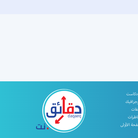
دكاست
جرافيك
فات
اظرات
حة الأولى