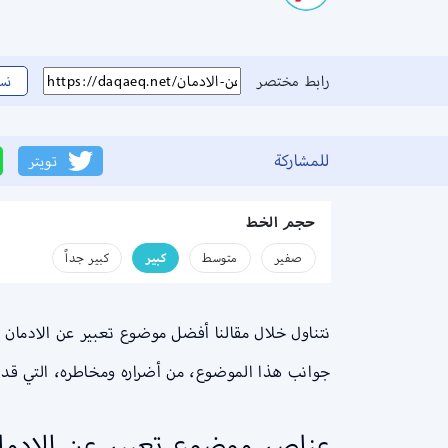
رابط مختصر
نس
للمشاركة
تويتر
حجم الخط
صفير
متوسط
كبير
كبير جداً
نتناول خلال مقالنا أفضل موضوع تعبير عن الادمان
جوانب هذا الموضوع، من أضراره ومخاطره، التي قد
عناصر موضوع تعبير عن الادما