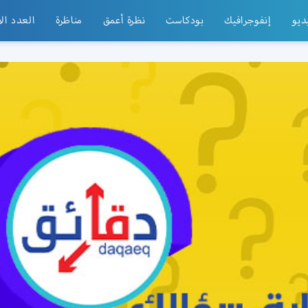
ديو
إنفوجرافيك
بودكاست
نظرة أعمق
مناظرة
العدد ال