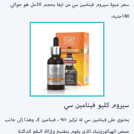
سعر عبوة سيروم فيتامين سي من ايفا بحجم 30مل هو حوالي
180جنيه.
سيروم كليو فيتامين سي
يحتوي على فيتامين سي له تركيز ١٠% ، فيتامين E، وهذا إلى جانب
حمض الهيالورونيك الذي يقوم بتفتيح وإزالة البقع الداكنة