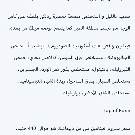
ضعيه بالليل و استخدمي مضخة صغيرة ودلكي بلطف على كامل
الوجه مع تجنب منطقة العين كما ينصح بوضع مرطبًا من بعده.
فيتامين ج (فوسفات أسكوربيك الصوديوم)، فيتامين أ ، حمض
الهيالورونيك، مستخلص عرق السوس، كولاجين بحري، حمض
الفيروليك، بانثينول، مستخلص بذور ثمر الورد، الجلسرين،
مستخلص الصبار، بندق الساحرة، زبدة الشيا، النياسيناميد،
مستخلص الشاي الأخضر، بولوشيلد.
Top of Form
سعر سيروم فيتامين سي من ديرماتيك هو حوالي 440 جنيه.