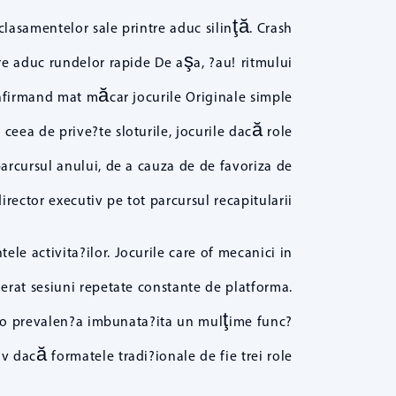
clasamentelor sale printre aduc silinţă. Crash
re aduc rundelor rapide De aşa, ?au! ritmului
confirmand mat măcar jocurile Originale simple
eea de prive?te sloturile, jocurile dacă role
arcursul anului, de a cauza de de favoriza de
irector executiv pe tot parcursul recapitularii.
ele activita?ilor. Jocurile care of mecanici in
erat sesiuni repetate constante de platforma.
za o prevalen?a imbunata?ita un mulţime func?
 dacă formatele tradi?ionale de fie trei role.