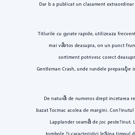
Dar b a publicat un clasament extraordinar 
Titlurile cu gyrate rapide, utilizeaza frecv
mai vârtos deasupra, on un punct frunt
sortiment potrivesc corect deasupr
Gentleman Crash, unde rundele preparaţie in
De natură de numeros drept incetarea recap
bazat Tocmac acolea de margini. Con?inutul 
Lapplander seamă de joc peste?inut. L
tombole ?i-caracteristici leşina timpul d