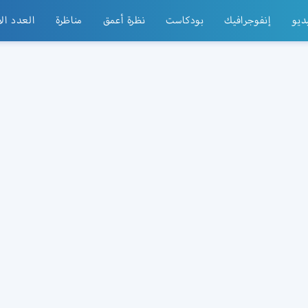
ديو
إنفوجرافيك
بودكاست
نظرة أعمق
مناظرة
العدد ال