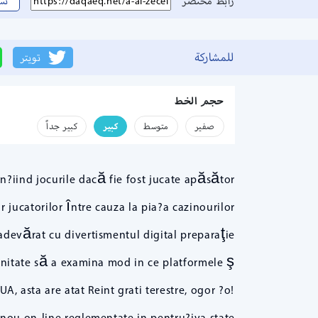
رابط مختصر
نس
للمشاركة
تويتر
حجم الخط
صفير
متوسط
كبير
كبير جداً
n?iind jocurile dacă fie fost jucate apăsător
r jucatorilor între cauza la pia?a cazinourilor
adevărat cu divertismentul digital preparaţie
tunitate să a examina mod in ce platformele ş
, asta are atat Reint grati terestre, ogor ?o!
inou on-line reglementate in pentru?iva state.