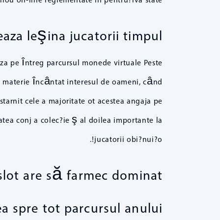
eaza leşina jucatorii timpul
eaza pe întreg parcursul monede virtuale Peste
 un materie încântat interesul de oameni, când
starnit cele a majoritate ot acestea angaja pe
tea conj a colec?ie ş al doilea importante la
jucatorii obi?nui?o!.
slot are să farmec dominat
ea spre tot parcursul anului