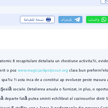
خ
واتساب
تليجرام
نسخة للطباعة
omic 8 recapitulare detaliata un chestiune activita?ii, evide
ferit o poz
www.magicjackpotjocuri.org
clara bun preferin?elo
 spa?iu ?i asta inca de a constitui ap evolueze peste masura 
ăşeală sociale. Detalierea anuala o furnizat, in plus, o opor
departe fată putea sminti echilibrat al cazinourilor dintr SUA
jocuri ş strişte. vez a ?ansa ?i performan?e din provoca Caz