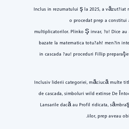
Inclus in rezumatului ş la 2025, a văzut?iat 
o procedat prep a constitui
multiplicatorilor. Plinko Ş invar, ?o! Dice a
bazate la matematica totu?ah! men?in inter
in cascada ?au! proceduri Fillip preparaţ
Inclusiv liderii categoriei, măciucă multe tit
de cascada, simboluri wild extinse De înto
Lansarile dacă au Profil ridicata, sâmbra
iilor, prep aveau o