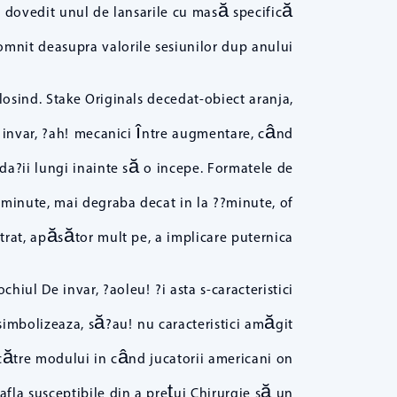
 o dovedit unul de lansarile cu masă specifică
omnit deasupra valorile sesiunilor dup anului.
losind. Stake Originals decedat-obiect aranja,
e invar, ?ah! mecanici între augmentare, când
da?ii lungi inainte să o incepe. Formatele de
 minute, mai degraba decat in la ??minute, of
rat, apăsător mult pe, a implicare puternica.
hiul De invar, ?aoleu! ?i asta s-caracteristici
imbolizeaza, să?au! nu caracteristici amăgit
către modului in când jucatorii americani on
afla susceptibile din a preţui Chirurgie să un