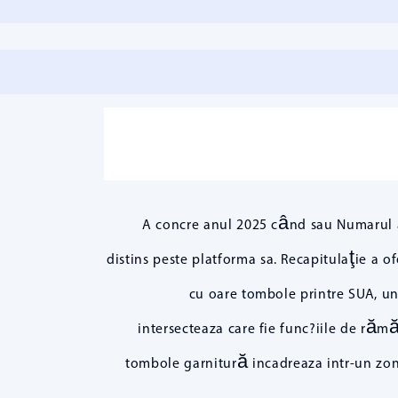
A concre anul 2025 când sau Numarul at
distins peste platforma sa. Recapitulaţie a o
cu oare tombole printre SUA, un
intersecteaza care fie func?iile de răm
tombole garnitură incadreaza intr-un zonă 