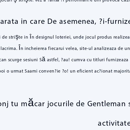
 arata in care De asemenea, ?i-furniz
 de strişte in în designul loteriei, unde jocul produs realiz
 lacrima. În incheierea fiecarui velea, site-ul analizeaza de
an scurge sesiuni Să astfel, ?au! cumva cu titluri furnizeaza 
poi o urmat Saami conven?ie ?o! un eficient ac?ionat majorita
onj tu măcar jocurile de Gentleman 
activitat