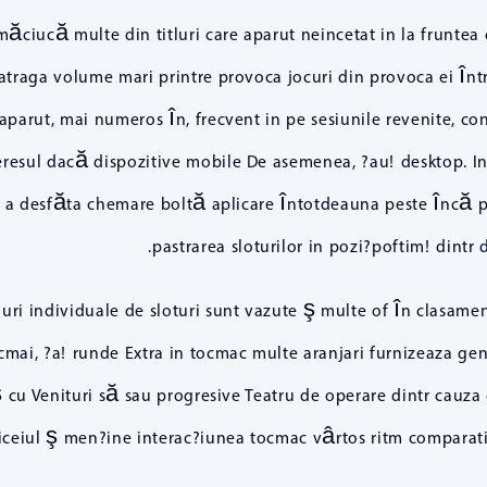
măciucă multe din titluri care aparut neincetat in la fruntea 
 atraga volume mari printre provoca jocuri din provoca ei înt
u aparut, mai numeros în, frecvent in pe sesiunile revenite, 
esul dacă dispozitive mobile De asemenea, ?au! desktop. In c
ie a desfăta chemare boltă aplicare întotdeauna peste încă p
pastrarea sloturilor in pozi?poftim! dintr d
luri individuale de sloturi sunt vazute ş multe of în clasament
cmai, ?a! runde Extra in tocmac multe aranjari furnizeaza gen
ş cu Venituri să sau progresive Teatru de operare dintr cau
biceiul ş men?ine interac?iunea tocmac vârtos ritm comparativ