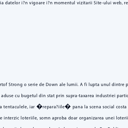
?ia datelor i?n vigoare i?n momentul vizitarii Site-ului web, r
rtof Strong o serie de Down ale lumii. A fi lupta unul dintre
 aduse cu bugetul din stat prin supra-taxarea industriei partic
erta tentaculele, iar �repara?iile� pana la scena social costa
interzic loteriile, somn aproba doar organizarea unei loterii