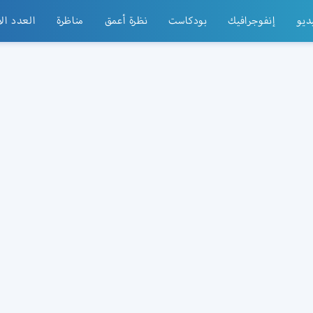
ديو
إنفوجرافيك
بودكاست
نظرة أعمق
مناظرة
العدد ال