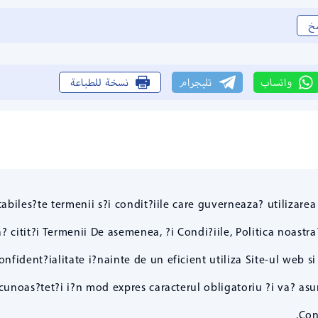
خ
واتساب
تليجرام
نسخة للطباعة
iles?te termenii s?i condit?iile care guverneaza? utilizarea
? citit?i Termenii De asemenea, ?i Condi?iile, Politica noastra
nfident?ialitate i?nainte de un eficient utiliza Site-ul web si
recunoas?tet?i i?n mod expres caracterul obligatoriu ?i va? a
Cond