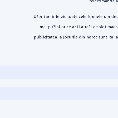
telecomanda a 
U?or ?ari interzic toate cele formele din de
mai pu?ini orice ar fi atra?i de slot mac
publicitatea la jocurile din noroc sunt Italia