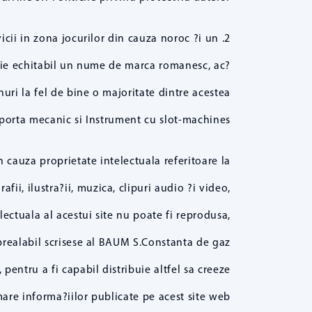
icii in zona jocurilor din cauza noroc ?i un
i fie echitabil un nume de marca romanesc, ac?
nuri la fel de bine o majoritate dintre acestea
orta mecanic si Instrument cu slot-machines.
cauza proprietate intelectuala referitoare la
fii, ilustra?ii, muzica, clipuri audio ?i video,
ctuala al acestui site nu poate fi reprodusa,
 prealabil scrisese al BAUM S.Constanta de gaz
 pentru a fi capabil distribuie altfel sa creeze
are informa?iilor publicate pe acest site web.