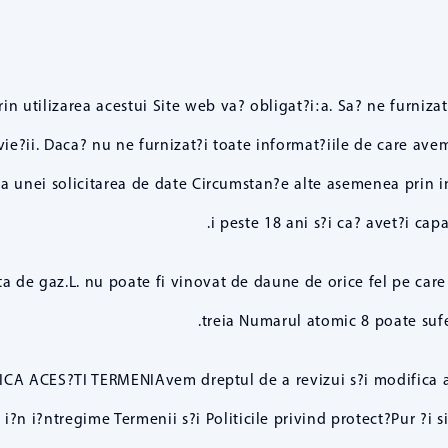
n utilizarea acestui Site web va? obligat?i:a. Sa? ne furnizat
 vie?ii. Daca? nu ne furnizat?i toate informat?iile de care av
unei solicitarea de date Circumstan?e alte asemenea prin int
i peste 18 ani s?i ca? avet?i cap
 gaz.L. nu poate fi vinovat de daune de orice fel pe care vi
treia Numarul atomic 8 poate sufer
 ACES?TI TERMENIAvem dreptul de a revizui s?i modifica ace
 i?n i?ntregime Termenii s?i Politicile privind protect?Pur ?i si