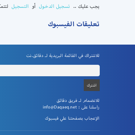
يجب عليك ..
تسجيل الدخول
أو
التسجيل
لتتم.
تعليقات الفيسبوك
للاشتراك في القائمة البريدية لـ دقائق.نت
للانضمام لـ فريق دقائق
info@Daqaeq.net
راسلنا على :
الإعجاب بصفحتنا علي فيسبوك