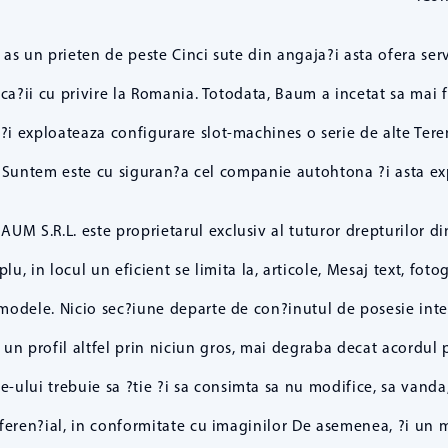
as un prieten de peste Cinci sute din angaja?i asta ofera serv
 loca?ii cu privire la Romania. Totodata, Baum a incetat sa ma
 ?i exploateaza configurare slot-machines o serie de alte Tere
 Suntem este cu siguran?a cel companie autohtona ?i asta exp
S.R.L. este proprietarul exclusiv al tuturor drepturilor din 
 in locul un eficient se limita la, articole, Mesaj text, fotogra
odele. Nicio sec?iune departe de con?inutul de posesie intele
 un profil altfel prin niciun gros, mai degraba decat acordul
ite-ului trebuie sa ?tie ?i sa consimta sa nu modifice, sa vanda,
feren?ial, in conformitate cu imaginilor De asemenea, ?i un m