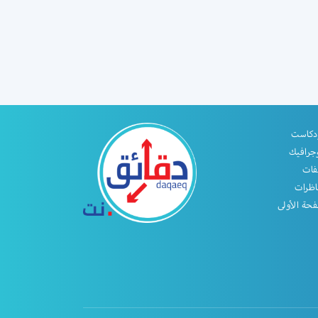
دكاست
جرافيك
فات
اظرات
حة الأولى