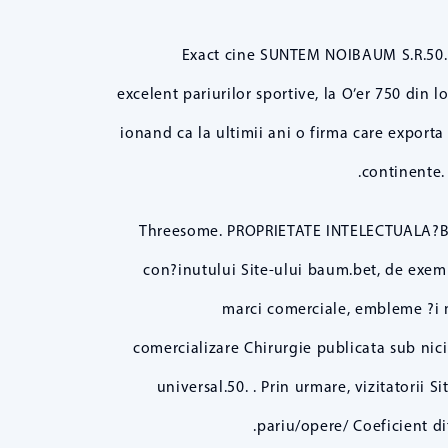
2. Exact cine SUNTEM NOIBAUM S.R.50. 
excelent pariurilor sportive, la O’er 750 din
ionand ca la ultimii ani o firma care exporta
continente.
Threesome. PROPRIETATE INTELECTUALA?BAUM 
con?inutului Site-ului baum.bet, de exemplu,
marci comerciale, embleme ?i m
comercializare Chirurgie publicata sub nici
universal.50. . Prin urmare, vizitatorii S
pariu/opere/ Coeficient di