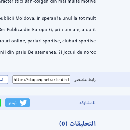
racteristici Ban-oxigen din mai multe motive.
publicii Moldova, in speran?a unul la tot mult
Res Publica din Europa ?i, prin urmare, a oprit
inouri online, pariuri sportive, cluburi sportive
ii din pariu De asemenea, ?i jocuri de noroc.
رابط مختصر
نس
للمشاركة
تويتر
التعليقات (0)