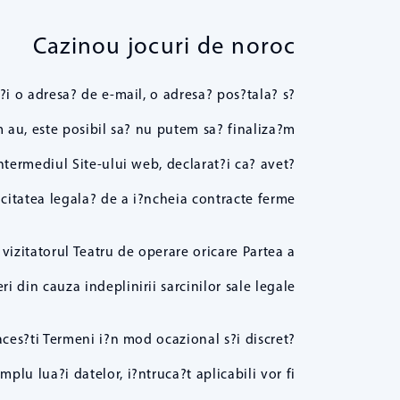
Cazinou jocuri de noroc
?i o adresa? de e-mail, o adresa? pos?tala? s?
em au, este posibil sa? nu putem sa? finaliza?m
ermediul Site-ului web, declarat?i ca? avet?
acitatea legala? de a i?ncheia contracte ferme.
zitatorul Teatru de operare oricare Partea a
i din cauza indeplinirii sarcinilor sale legale.
s?ti Termeni i?n mod ocazional s?i discret?
mplu lua?i datelor, i?ntruca?t aplicabili vor fi