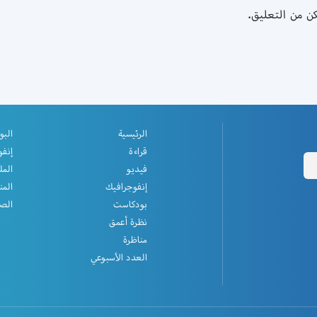
كن من التعليق
الرئيسية
البو
قراءة
إنفو
فيديو
المل
إنفوجرافيك
المن
بودكاست
الصف
نظرة أعمق
مناظرة
العدد الأسبوعي