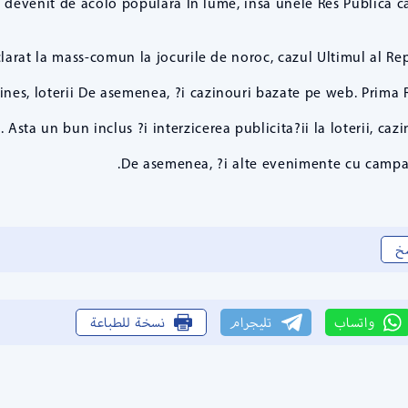
devenit de acolo populara In lume, insa unele Res Publica ca
clarat la mass-comun la jocurile de noroc, cazul Ultimul al Re
hines, loterii De asemenea, ?i cazinouri bazate pe web. Prima 
. Asta un bun inclus ?i interzicerea publicita?ii la loterii, caz
De asemenea, ?i alte evenimente cu campan
خ
واتساب
تليجرام
نسخة للطباعة