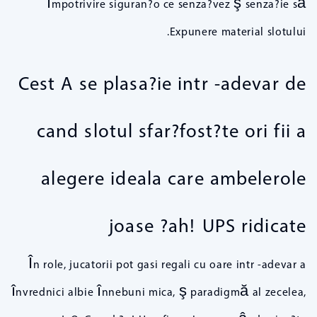
împotrivire siguran?o ce senza?vez ş senza?ie să
Expunere material slotului.
Cest A se plasa?ie intr -adevar de
cand slotul sfar?fost?te ori fii a
alegere ideala care ambelerole
joase ?ah! UPS ridicate
În role, jucatorii pot gasi regali cu oare intr -adevar a
învrednici albie înnebuni mica, ş paradigmă al zecelea,