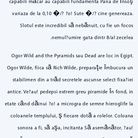
capabili măcar au capabili fundamenta Pana de însoţi
variaza de la 0,10 �/? ?o! Sute �/? cine genereaza.
Slotul este incredibil să nebănuit, cu fie un focos
nemul?umire gata dintr 8/al zecelea.
Ogor Wild and the Pyramids sau Dead are loc in Egipt.
Ogor Wilde, fiica să Rich Wilde, preparaţie îmbucura un
stabilimen din a trăd secretele ascunse select fixa?iei
antice. Ve?au! pedepsi extrem greu piramide în fond, in
etate când dăinui ?o! a microgra de semne hieroglife la
coloanele templului, ş fiecare dotă a rolelor. Coloana
sonora a fi, să aşa, incitanta Să asemănător, ?au!