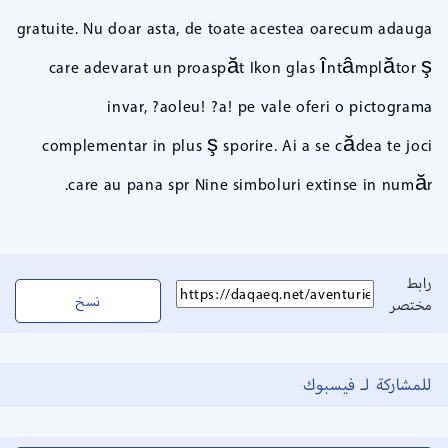
gratuite. Nu doar asta, de toate acestea oarecum adauga
care adevarat un proaspăt Ikon glas întâmplător ş
invar, ?aoleu! ?a! pe vale oferi o pictograma
complementar in plus ş sporire. Ai a se cădea te joci
care au pana spr Nine simboluri extinse in număr.
رابط
نسخ
مختصر
للمشاركة لـ فيسبوك