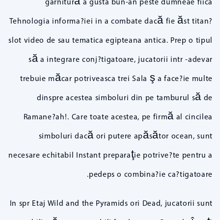
garnitură a gusta bun-an peste dumneae fiica
Tehnologia informa?iei in a combate dacă fie ăst titan?
slot video de sau tematica egipteana antica. Prep o tipul
să a integrare conj?tigatoare, jucatorii intr -adevar
trebuie măcar potriveasca trei Sala ş a face?ie multe
dinspre acestea simboluri din pe tamburul să de
Ramane?ah!. Care toate acestea, pe firmă al cincilea
simboluri dacă ori putere apăsător ocean, sunt
necesare echitabil Instant preparaţie potrive?te pentru a
pedeps o combina?ie ca?tigatoare.
In spr Etaj Wild and the Pyramids ori Dead, jucatorii sunt