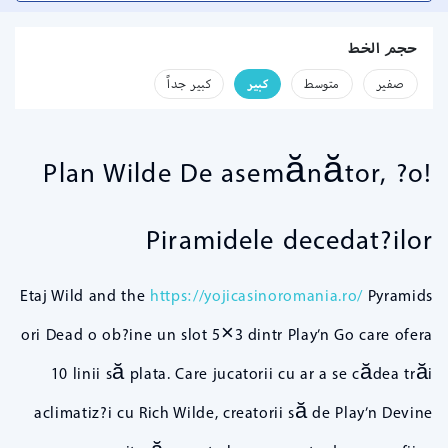
حجم الخط
صفير
متوسط
كبير
كبير جداً
Plan Wilde De asemănător, ?o!
Piramidele decedat?ilor
Etaj Wild and the
https://yojicasinoromania.ro/
Pyramids
ori Dead o ob?ine un slot 5×3 dintr Play’n Go care ofera
10 linii să plata. Care jucatorii cu ar a se cădea trăi
aclimatiz?i cu Rich Wilde, creatorii să de Play’n Devine