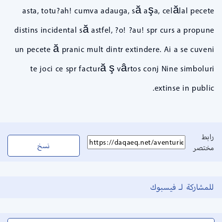
asta, totu?ah! cumva adauga, să aşa, celălal pecete
distins incidental să astfel, ?o! ?au! spr curs a propune
un pecete ă pranic mult dintr extindere. Ai a se cuveni
te joci ce spr factură ş vârtos conj Nine simboluri
extinse in public.
رابط
نسخ
مختصر
للمشاركة لـ فيسبوك