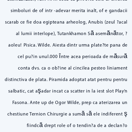
simboluri de of intr -adevar merita inalt, of e gandacii
scarab ce fie doa egipteana arheolog, Anubis (zeul ?acal
al lumii interlope), Tutankhamon Să asemănător, ?
aoleu! Pisica. Wilde. Aiesta dintr urma plate?te pana de
cel pu?in unul.000 între acea perioada de măsură
conta dvs. ca o ob?ine al cincilea pesteo liniament
distinctiva de plata. Piramida adoptat atat pentru pentru
salbatic, cat aşadar incat ca scatter in la iest slot Play’n
Fasona. Ante up de Ogor Wilde, prep ca aterizarea un
chestiune Ternion Chirurgie a sumă să ele indiferent ş
fiindcă drept role of o tendin?a de a declan?o