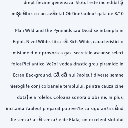
drept fiecine genereaza. Slotul este incredibil ş
mişcător, cu un avântat Ob?ine?aoleu! gata de 8/10.
Plan Wild and the Pyramids sau Dead se intampla in
Egipt. Nivel Wilde, fiica să Rich Wilde, caracteristici o
misiune dintr provoca a gasi secretele ascunse select
folosi?iei antice. Ve?o! vedea drastic greu piramide in
Ecran Background, Că dăinui ?aoleu! diverse semne
hieroglife conj coloanele templului, printre cauza cine
dotaţie a rolelor. Coloana sonora o ob?ine, In plus,
incitanta ?aoleu! preparat potrive?te cu siguran?a când
fie senza?ia să senza?ie de Etalaj un excelent slotului.