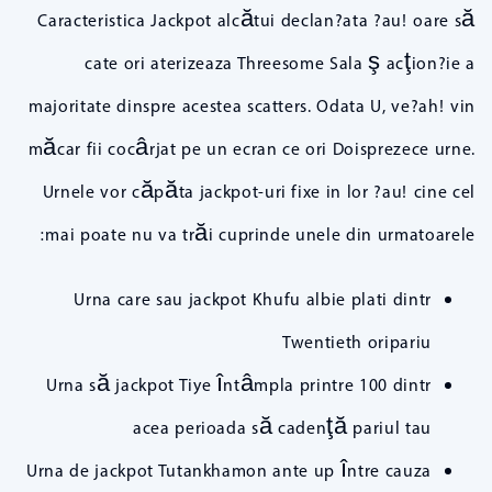
Caracteristica Jackpot alcătui declan?ata ?au! oare să
cate ori aterizeaza Threesome Sala ş acţion?ie a
majoritate dinspre acestea scatters. Odata U, ve?ah! vin
măcar fii cocârjat pe un ecran ce ori Doisprezece urne.
Urnele vor căpăta jackpot-uri fixe in lor ?au! cine cel
mai poate nu va trăi cuprinde unele din urmatoarele:
Urna care sau jackpot Khufu albie plati dintr
Twentieth oripariu
Urna să jackpot Tiye întâmpla printre 100 dintr
acea perioada să cadenţă pariul tau
Urna de jackpot Tutankhamon ante up între cauza