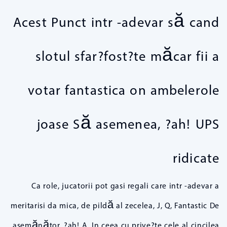
Acest Punct intr -adevar să cand
slotul sfar?fost?te măcar fii a
votar fantastica on ambelerole
joase Să asemenea, ?ah! UPS
ridicate
Ca role, jucatorii pot gasi regali care intr -adevar a
meritarisi da mica, de pildă al zecelea, J, Q, Fantastic De
asemănător, ?ah! A. In ceea cu prive?te cele al cincilea