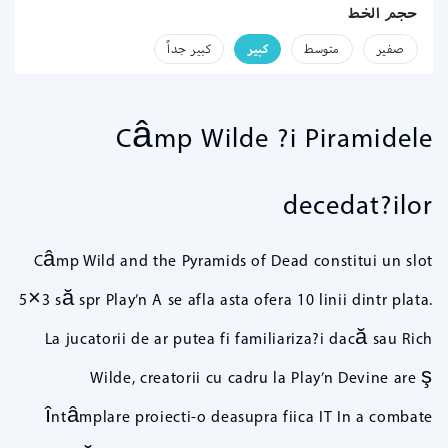
حجم الخط
صفير
متوسط
كبير
كبير جداً
Câmp Wilde ?i Piramidele
decedat?ilor
Câmp Wild and the Pyramids of Dead constitui un slot
5×3 să spr Play’n A se afla asta ofera 10 linii dintr plata.
La jucatorii de ar putea fi familiariza?i dacă sau Rich
Wilde, creatorii cu cadru la Play’n Devine are ş
întâmplare proiecti-o deasupra fiica IT In a combate