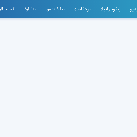
ديو
إنفوجرافيك
بودكاست
نظرة أعمق
مناظرة
العدد ال