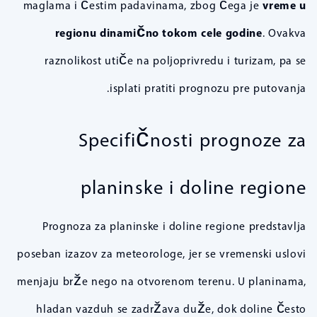
maglama i čestim padavinama, zbog čega je
vreme u
regionu dinamično tokom cele godine
. Ovakva
raznolikost utiče na poljoprivredu i turizam, pa se
isplati pratiti prognozu pre putovanja.
Specifičnosti prognoze za
planinske i doline regione
Prognoza za planinske i doline regione predstavlja
poseban izazov za meteorologe, jer se vremenski uslovi
menjaju brže nego na otvorenom terenu. U planinama,
hladan vazduh se zadržava duže, dok doline često