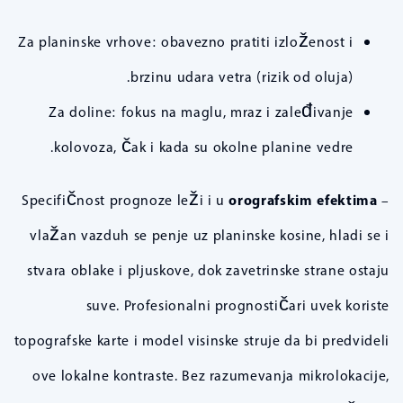
Za planinske vrhove: obavezno pratiti izloženost i
brzinu udara vetra (rizik od oluja).
Za doline: fokus na maglu, mraz i zaleđivanje
kolovoza, čak i kada su okolne planine vedre.
Specifičnost prognoze leži i u
orografskim efektima
–
vlažan vazduh se penje uz planinske kosine, hladi se i
stvara oblake i pljuskove, dok zavetrinske strane ostaju
suve. Profesionalni prognostičari uvek koriste
topografske karte i model visinske struje da bi predvideli
ove lokalne kontraste. Bez razumevanja mikrolokacije,