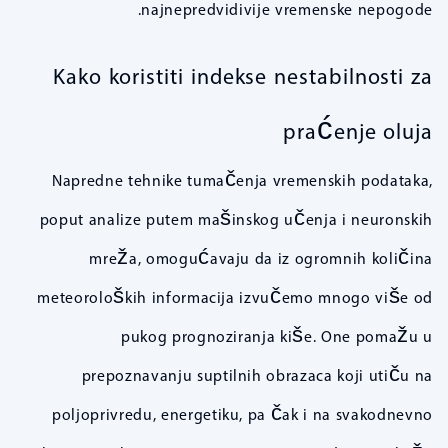
najnepredvidivije vremenske nepogode.
Kako koristiti indekse nestabilnosti za
praćenje oluja
Napredne tehnike tumačenja vremenskih podataka,
poput analize putem mašinskog učenja i neuronskih
mreža, omogućavaju da iz ogromnih količina
meteoroloških informacija izvučemo mnogo više od
pukog prognoziranja kiše. One pomažu u
prepoznavanju suptilnih obrazaca koji utiču na
poljoprivredu, energetiku, pa čak i na svakodnevno