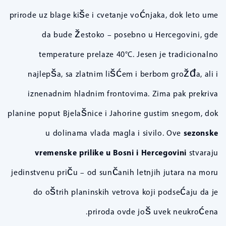
prirode uz blage kiše i cvetanje voćnjaka, dok leto ume
da bude žestoko – posebno u Hercegovini, gde
temperature prelaze 40°C. Jesen je tradicionalno
najlepša, sa zlatnim lišćem i berbom grožđa, ali i
iznenadnim hladnim frontovima. Zima pak prekriva
planine poput Bjelašnice i Jahorine gustim snegom, dok
u dolinama vlada magla i sivilo. Ove
sezonske
vremenske prilike u Bosni i Hercegovini
stvaraju
jedinstvenu priču – od sunčanih letnjih jutara na moru
do oštrih planinskih vetrova koji podsećaju da je
priroda ovde još uvek neukroćena.