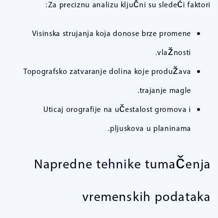
Za preciznu analizu ključni su sledeći faktori:
Visinska strujanja koja donose brze promene
vlažnosti.
Topografsko zatvaranje dolina koje produžava
trajanje magle.
Uticaj orografije na učestalost gromova i
pljuskova u planinama.
Napredne tehnike tumačenja
vremenskih podataka