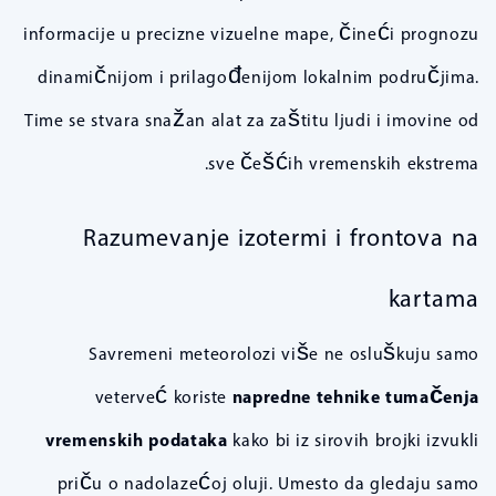
informacije u precizne vizuelne mape, čineći prognozu
dinamičnijom i prilagođenijom lokalnim područjima.
Time se stvara snažan alat za zaštitu ljudi i imovine od
sve češćih vremenskih ekstrema.
Razumevanje izotermi i frontova na
kartama
Savremeni meteorolozi više ne osluškuju samo
veterveć koriste
napredne tehnike tumačenja
vremenskih podataka
kako bi iz sirovih brojki izvukli
priču o nadolazećoj oluji. Umesto da gledaju samo