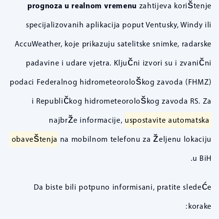
prognoza u realnom vremenu
zahtijeva korištenje
specijalizovanih aplikacija poput Ventusky, Windy ili
AccuWeather, koje prikazuju satelitske snimke, radarske
padavine i udare vjetra. Ključni izvori su i zvanični
podaci Federalnog hidrometeorološkog zavoda (FHMZ)
i Republičkog hidrometeorološkog zavoda RS. Za
najbrže informacije,
uspostavite automatska
obaveštenja
na mobilnom telefonu za željenu lokaciju
u BiH.
Da biste bili potpuno informisani, pratite sledeće
korake: