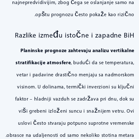
najnepredvidivijim, zbog čega se oslanjanje samo na
opštu prognozu često pokaže kao rizično.
Razlike između istočne i zapadne BiH
Planinske prognoze zahtevaju analizu vertikalne
stratifikacije atmosfere
, budući da se temperatura,
vetar i padavine drastično menjaju sa nadmorskom
visinom. U dolinama, termički inverzioni su ključni
faktor – hladniji vazduh se zadržava pri dnu, dok su
viši grebeni izloženi suncu i snažnijem vetru. Ovi
uslovi često stvaraju potpuno suprotne vremenske
obrasce na udaljenosti od samo nekoliko stotina metara.