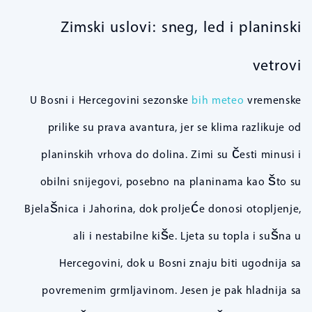
Zimski uslovi: sneg, led i planinski
vetrovi
U Bosni i Hercegovini sezonske
bih meteo
vremenske
prilike su prava avantura, jer se klima razlikuje od
planinskih vrhova do dolina. Zimi su česti minusi i
obilni snijegovi, posebno na planinama kao što su
Bjelašnica i Jahorina, dok proljeće donosi otopljenje,
ali i nestabilne kiše. Ljeta su topla i sušna u
Hercegovini, dok u Bosni znaju biti ugodnija sa
povremenim grmljavinom. Jesen je pak hladnija sa