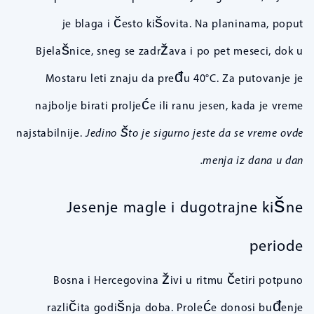
je blaga i često kišovita. Na planinama, poput
Bjelašnice, sneg se zadržava i po pet meseci, dok u
Mostaru leti znaju da pređu 40°C. Za putovanje je
najbolje birati proljeće ili ranu jesen, kada je vreme
najstabilnije.
Jedino što je sigurno jeste da se vreme ovde
menja iz dana u dan.
Jesenje magle i dugotrajne kišne
periode
Bosna i Hercegovina živi u ritmu četiri potpuno
različita godišnja doba. Proleće donosi buđenje