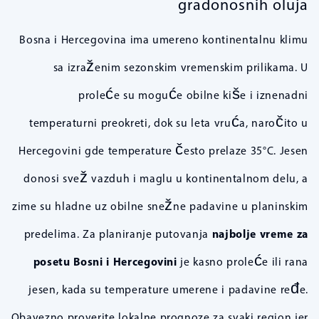
gradonosnih oluja
Bosna i Hercegovina ima umereno kontinentalnu klimu
sa izraženim sezonskim vremenskim prilikama. U
proleće su moguće obilne kiše i iznenadni
temperaturni preokreti, dok su leta vruća, naročito u
Hercegovini gde temperature često prelaze 35°C. Jesen
donosi svež vazduh i maglu u kontinentalnom delu, a
zime su hladne uz obilne snežne padavine u planinskim
predelima. Za planiranje putovanja
najbolje vreme za
posetu Bosni i Hercegovini
je kasno proleće ili rana
jesen, kada su temperature umerene i padavine ređe.
Obavezno proverite lokalne prognoze za svaki region jer