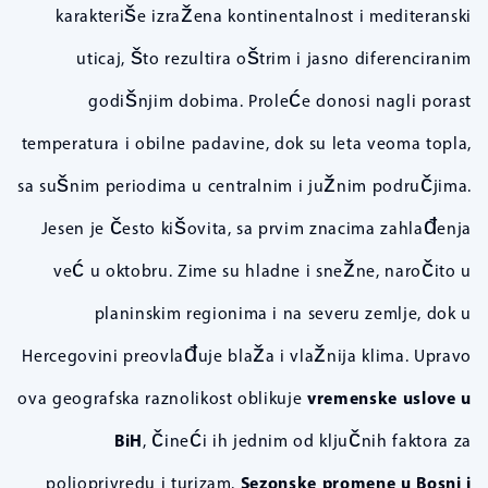
karakteriše izražena kontinentalnost i mediteranski
uticaj, što rezultira oštrim i jasno diferenciranim
godišnjim dobima. Proleće donosi nagli porast
temperatura i obilne padavine, dok su leta veoma topla,
sa sušnim periodima u centralnim i južnim područjima.
Jesen je često kišovita, sa prvim znacima zahlađenja
već u oktobru. Zime su hladne i snežne, naročito u
planinskim regionima i na severu zemlje, dok u
Hercegovini preovlađuje blaža i vlažnija klima. Upravo
ova geografska raznolikost oblikuje
vremenske uslove u
BiH
, čineći ih jednim od ključnih faktora za
poljoprivredu i turizam.
Sezonske promene u Bosni i