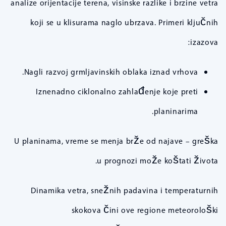
analize orijentacije terena, visinske razlike i brzine vetra
koji se u klisurama naglo ubrzava. Primeri ključnih
izazova:
Nagli razvoj grmljavinskih oblaka iznad vrhova.
Iznenadno ciklonalno zahlađenje koje preti
planinarima.
U planinama, vreme se menja brže od najave – greška
u prognozi može koštati života.
Dinamika vetra, snežnih padavina i temperaturnih
skokova čini ove regione meteorološki