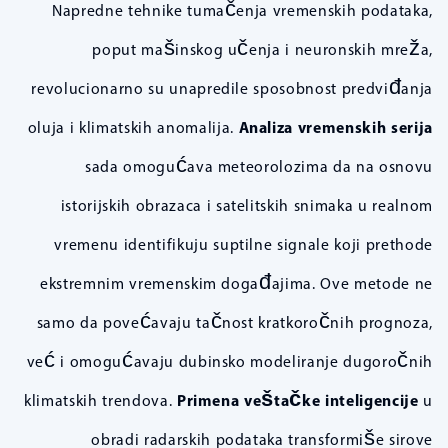
Napredne tehnike tumačenja vremenskih podataka,
poput mašinskog učenja i neuronskih mreža,
revolucionarno su unapredile sposobnost predviđanja
oluja i klimatskih anomalija.
Analiza vremenskih serija
sada omogućava meteorolozima da na osnovu
istorijskih obrazaca i satelitskih snimaka u realnom
vremenu identifikuju suptilne signale koji prethode
ekstremnim vremenskim događajima. Ove metode ne
samo da povećavaju tačnost kratkoročnih prognoza,
već i omogućavaju dubinsko modeliranje dugoročnih
klimatskih trendova.
Primena veštačke inteligencije
u
obradi radarskih podataka transformiše sirove