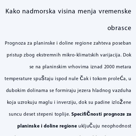
Kako nadmorska visina menja vremenske
obrasce
Prognoza za planinske i doline regione zahteva poseban
pristup zbog ekstremnih mikro-klimatskih varijacija. Dok
se na planinskim vrhovima iznad 2000 metara
temperature spuštaju ispod nule čak i tokom proleća, u
dubokim dolinama se formiraju jezera hladnog vazduha
koja uzrokuju maglu i inverziju, dok su padine izložene
suncu deset stepeni toplije.
Specifičnosti prognoze za
planinske i doline regione
uključuju neophodnost