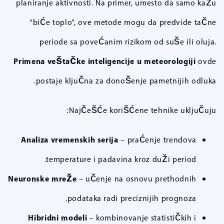
planiranje aktivnosti. Na primer, umesto da samo kažu
“biće toplo”, ove metode mogu da predvide tačne
periode sa povećanim rizikom od suše ili oluja.
Primena veštačke inteligencije u meteorologiji
ovde
postaje ključna za donošenje pametnijih odluka.
Najčešće korišćene tehnike uključuju:
Analiza vremenskih serija
– praćenje trendova
temperature i padavina kroz duži period.
Neuronske mreže
– učenje na osnovu prethodnih
podataka radi preciznijih prognoza.
Hibridni modeli
– kombinovanje statističkih i