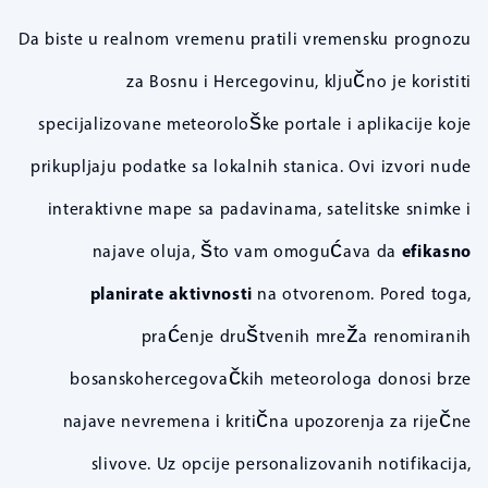
Da biste u realnom vremenu pratili vremensku prognozu
za Bosnu i Hercegovinu, ključno je koristiti
specijalizovane meteorološke portale i aplikacije koje
prikupljaju podatke sa lokalnih stanica. Ovi izvori nude
interaktivne mape sa padavinama, satelitske snimke i
najave oluja, što vam omogućava da
efikasno
planirate aktivnosti
na otvorenom. Pored toga,
praćenje društvenih mreža renomiranih
bosanskohercegovačkih meteorologa donosi brze
najave nevremena i kritična upozorenja za riječne
slivove. Uz opcije personalizovanih notifikacija,