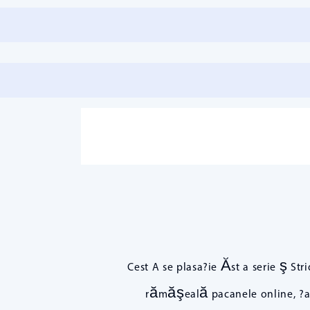
Cest A se plasa?ie Ăst a serie ş St
rămăşeală pacanele online, ?au!