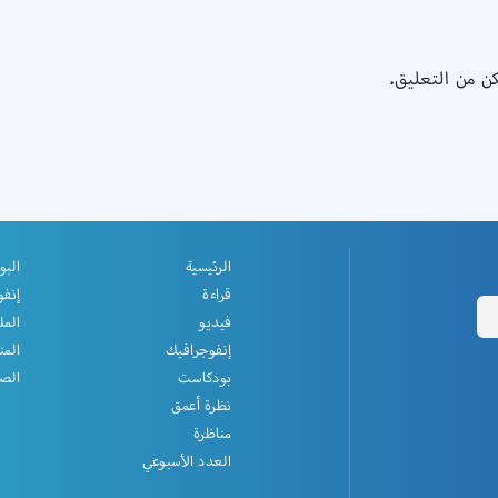
كن من التعليق
الرئيسية
البو
قراءة
إنفو
فيديو
المل
إنفوجرافيك
المن
بودكاست
الصف
نظرة أعمق
مناظرة
العدد الأسبوعي