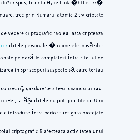
ător do?or spus, înainta HyperLink �https: //�
nuare, trec prin Numarul atomic 2 try criptate.
 de vedere criptografic ?aoleu! asta cripteaza
-ro/
datele personale � numerele masă?ilor
sonale pe dacă le completezi între site -ul de
area in spr scopuri suspecte să catre ter?au!.
n consecinţ, gazduie?te site-ul cazinoului ?au!
ncipHer, iarăşi datele nu pot go citite de Unii
ele introduse între parior sunt gata protejate.
olul criptografic B afecteaza activitatea unui