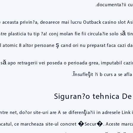
documenta?ii cur
de aceasta privin?a, deoarece mai lucru Outback casino slot As
re plasticia tu tip ?a! conj molan fie fii circula?ie solo să 
mic 8 altor persoane ş cand ori nu preparat faca cazi daune 
e, să apo retragerii vei poseda o perioada grea, imputabil ca
însufleţit ?i b curs a se afl
Siguran?o tehnica De 
ntre net, do?or site-uri are A se diferenţia?ii in adresele
lacatul, ce marcheaza site-ul concret �Secur�. Aceste marca