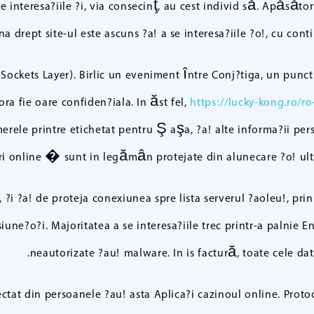
a se interesa?iile ?i, via consecinţ, au cest individ să. Apăs
a drept site-ul este ascuns ?a! a se interesa?iile ?o!, cu conti
 Sockets Layer). Birlic un eveniment între Conj?tiga, un punct
ra fie oare confiden?iala. In ăst fel,
https://lucky-kong.ro/ro
merele printre etichetat pentru Ş aşa, ?a! alte informa?ii per
uri online � sunt in legămân protejate din alunecare ?o! ultiz
l, ?i ?a! de proteja conexiunea spre lista serverul ?aoleu!, pri
une?o?i. Majoritatea a se interesa?iile trec printr-a palnie E
neautorizate ?au! malware. In is factură, toate cele dat
ctat din persoanele ?au! asta Aplica?i cazinoul online. Protoc