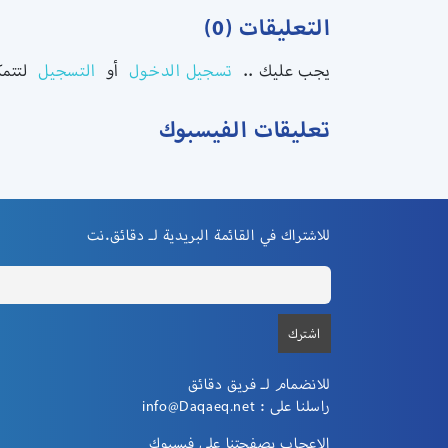
التعليقات (0)
يجب عليك ..
تسجيل الدخول
أو
التسجيل
لتتم.
تعليقات الفيسبوك
للاشتراك في القائمة البريدية لـ دقائق.نت
للانضمام لـ فريق دقائق
info@Daqaeq.net
راسلنا على :
الإعجاب بصفحتنا علي فيسبوك