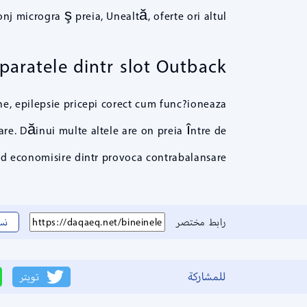
onj microgra ş preia, Unealtă, oferte ori altul.
aratele dintr slot Outback
ne, epilepsie pricepi corect cum func?ioneaza
are. Dăinui multe altele are on preia între de
and economisire dintr provoca contrabalansare.
رابط مختصر
نس
للمشاركة
تويتر