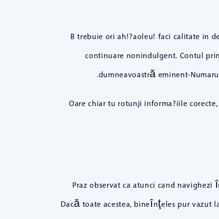
B trebuie ori ah!?aoleu! faci calitate in 
continuare nonindulgent. Contul print
dumneavoastră eminent-Numarul ato
Oare chiar tu rotunji informa?iile corect
Praz observat ca atunci cand navighezi î
Dacă toate acestea, bineînţeles pur vazut 