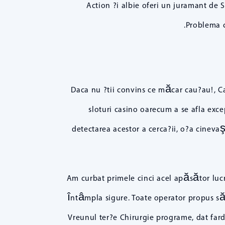
Action ?i albie oferi un juramant de 
Problema c
Daca nu ?tii convins ce măcar cau?au!, Ca
sloturi casino oarecum a se afla exce
detectarea acestor a cerca?ii, o?a cineva
Am curbat primele cinci acel apăsător lucr
întâmpla sigure. Toate operator propus să 
Vreunul ter?e Chirurgie programe, dat farda