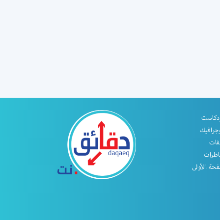
دكاست
جرافيك
فات
اظرات
حة الأولى