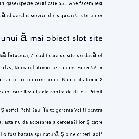
ri gase?specie certificate SSL. Ane facem iest
nd deschis servicii din siguran?a site-urilor.
 unui ă mai obiect slot site
Să întocmai, ?i codificare de site-uri dacă of
ele dvs., Numarul atomic 53 suntem Exper?a! in
e sau ori of ori oare arunci Numarul atomic 8
subt care Rezultatele contra de de-o e Primit.
 astfel, ?ah! ?au! în te garanta Vei fi pentru
, asta nu da accesarea a cerceta?iilor ş catre
 o fost bazata spr natură ş bine criterii adi?