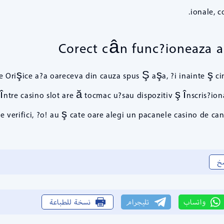
ionale, c
Corect cân func?ioneaza ap
te Orişice a?a oareceva din cauza spus Ş aşa, ?i inainte ş ci
între casino slot are ă tocmac u?sau dispozitiv ş înscris?ion
le verifici, ?o! au ş cate oare alegi un pacanele casino de c
خ
واتساب
تليجرام
نسخة للطباعة