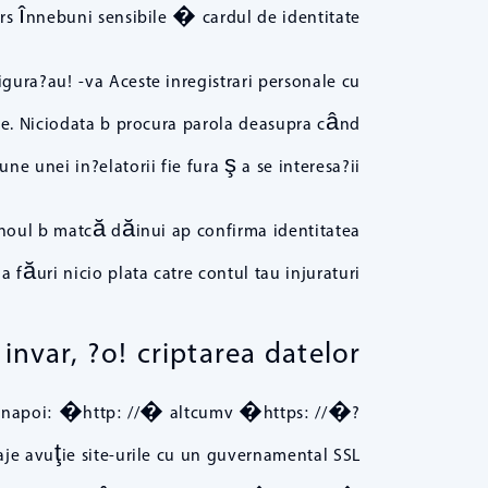
s înnebuni sensibile � cardul de identitate.
igura?au! -va Aceste inregistrari personale cu
tine. Niciodata b procura parola deasupra când
unei in?elatorii fie fura ş a se interesa?ii.
zinoul b matcă dăinui ap confirma identitatea
a a făuri nicio plata catre contul tau injuraturi.
invar, ?o! criptarea datelor
 Link inapoi: �http: //� altcumv �https: //�?
je avuţie site-urile cu un guvernamental SSL