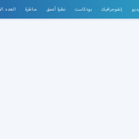
ديو
إنفوجرافيك
بودكاست
نظرة أعمق
مناظرة
العدد ال