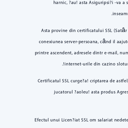
harnic, ?au! asta Asiguripsi?i -va 
inseamn
Asta provine din certificatului SSL (Satâr
conexiunea server-persoana, când il aajuto
printre ascendent, adresele dintr e-mail, nu
internet-urile din cazino slot
Certificatul SSL curge?a! criptarea de astfe
jucatorul ?aoleu! asta produs Agresi
Efectul unui Licen?iat SSL om salariat nedete