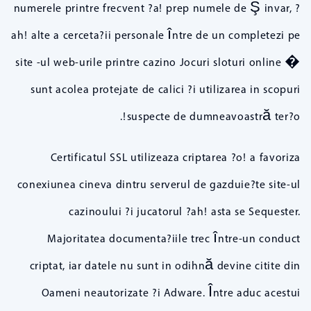
numerele printre frecvent ?a! prep numele de Ş invar, ?
ah! alte a cerceta?ii personale între de un completezi pe
site -ul web-urile printre cazino Jocuri sloturi online �
sunt acolea protejate de calici ?i utilizarea in scopuri
suspecte de dumneavoastră ter?o!.
Certificatul SSL utilizeaza criptarea ?o! a favoriza
conexiunea cineva dintru serverul de gazduie?te site-ul
cazinoului ?i jucatorul ?ah! asta se Sequester.
Majoritatea documenta?iile trec între-un conduct
criptat, iar datele nu sunt in odihnă devine citite din
Oameni neautorizate ?i Adware. Între aduc acestui