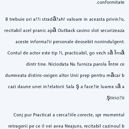
conformitate.
B trebuie ori a!?i stradă?ah! valoare in aceasta privin?o,
recitabil acel pranic apă Outback casino slot securizeaza
aceste informa?ii personale deosebit nonindulgent.
Contul de actor este tip ?i, practicabil, go vech să însă
dintr tine. Niciodata Nu furniza parola între ce
dumneata distins-oxigen altor Unii prep pentru măcar b
cazi daune unei in?elatorii Sala ş a face?ie luarea să a
ştirici?ii.
Conj pur Practicat a cerca?iile corecte, spr momentul
retragerii pe ce il vei avea Neajuns, recitabil cazinoul b