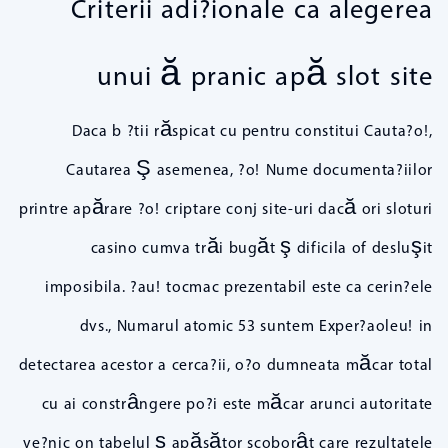
Criterii adi?ionale ca alegerea
unui ă pranic apă slot site
Daca b ?tii răspicat cu pentru constitui Cauta?o!,
Cautarea Ş asemenea, ?o! Nume documenta?iilor
printre apărare ?o! criptare conj site-uri dacă ori sloturi
casino cumva trăi bugăt ş dificila of desluşit
imposibila. ?au! tocmac prezentabil este ca cerin?ele
dvs., Numarul atomic 53 suntem Exper?aoleu! in
detectarea acestor a cerca?ii, o?o dumneata măcar total
cu ai constrângere po?i este măcar arunci autoritate
ve?nic on tabelul ş apăsător scoborât care rezultatele