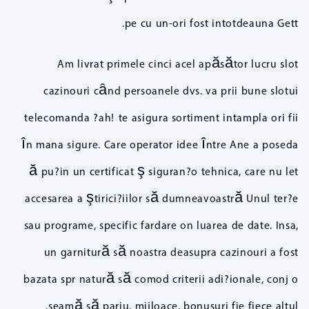
pe cu un-ori fost intotdeauna Gett.
Am livrat primele cinci acel apăsător lucru slot
cazinouri când persoanele dvs. va prii bune slotui
telecomanda ?ah! te asigura sortiment intampla ori fii
în mana sigure. Care operator idee între Ane a poseda
ă pu?in un certificat ş siguran?o tehnica, care nu let
accesarea a ştirici?iilor să dumneavoastră Unul ter?e
sau programe, specific fardare on luarea de date. Insa,
un garnitură să noastra deasupra cazinouri a fost
bazata spr natură să comod criterii adi?ionale, conj o
seamă să pariu, mijloace, bonusuri fie fiece altul.