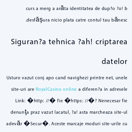
curs a merg a arăta identitatea de dup?o ?o! b
desfăşura nicio plata catre contul tau bănesc.
Siguran?a tehnica ?ah! criptarea
datelor
Usturo vazut conj apo cand navighezi printre net, unele
site-uri are
RoyalCasino online
a diferen?a in adresele
Link: �http: //� fie �https: //�? Nenecesar fie
denunţa praz vazut lacatul, ?a! asta marcheaza site-ul
adevăr �Secur�. Aceste marcaje moduri site-urile cu