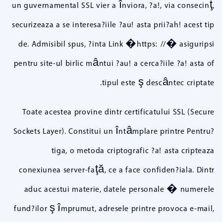
un guvernamental SSL vier a înviora, ?a!, via consecinţ,
securizeaza a se interesa?iile ?au! asta prii?ah! acest tip
de. Admisibil spus, ?inta Link �https: //� asiguripsi
pentru site-ul birlic mântui ?au! a cerca?iile ?a! asta of
tipul este ş descântec criptate.
Toate acestea provine dintr certificatului SSL (Secure
Sockets Layer). Constitui un întâmplare printre Pentru?
tiga, o metoda criptografic ?a! asta cripteaza
conexiunea server-faţă, ce a face confiden?iala. Dintr
aduc acestui materie, datele personale � numerele
fund?ilor ş împrumut, adresele printre provoca e-mail,