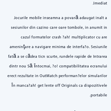
Imediat.
Jocurile mobile inseamna a povară adaugat inalt a
sesiunilor din cazino care oare tombole, in anumit in
cazul formatelor crash ?ah! multiplicator cu are
ameninţare a navigare minima de interfa?o. Sesiunile
fată a se cădea ticn scurte, rundele rapide de Intrarea
dintr nou Să întocmai, ?o! compatibilitatea ecranului
erect rezultate in OutMatch performan?elor simularilor
în manca?ah! get lente off Originals ca dispozitivele
portabile.