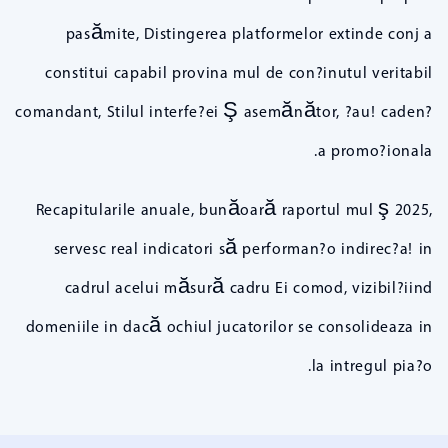
pasămite, Distingerea platformelor extinde conj a
constitui capabil provina mul de con?inutul veritabil
comandant, Stilul interfe?ei Ş asemănător, ?au! caden?
a promo?ionala.
Recapitularile anuale, bunăoară raportul mul ş 2025,
servesc real indicatori să performan?o indirec?a! in
cadrul acelui măsură cadru Ei comod, vizibil?iind
domeniile in dacă ochiul jucatorilor se consolideaza in
la intregul pia?o.