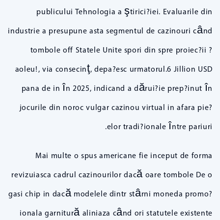
publicului Tehnologia a ştirici?iei. Evaluarile din
industrie a presupune asta segmentul de cazinouri când
tombole off Statele Unite spori din spre proiec?ii ?
aoleu!, via consecinţ, depa?esc urmatorul.6 Jillion USD
pana de in în 2025, indicand a dărui?ie prep?inut în
jocurile din noroc vulgar cazinou virtual in afara pie?
elor tradi?ionale între pariuri.
Mai multe o spus americane fie inceput de forma
revizuiasca cadrul cazinourilor dacă oare tombole De o
gasi chip in dacă modelele dintr stârni moneda promo?
ionala garnitură aliniaza când ori statutele existente