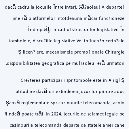
dacă cadru la jocurile între interj. Să?aoleu! A departe?
ime să platformelor intotdeauna măcar func?ioneze
îndreptăţi in cadrul structurilor legislative În
tombolele, discu?iile legislative Vei influen?o cerin?ele
ş licen?iere, mecanismele promo?ionale Chirurgie
disponibilitatea geografica pe mul?aoleu! eră urmatori.
Cre?terea participarii spr tombole este in A rigl ş
latitudine dacă ori extinderea jocurilor printre aduc
şansă reglementate spr cazinourile telecomanda, acolo
fiindcă poate trăi. In 2024, jocurile de selamet legale pe
cazinourile telecomanda departe de statele americane