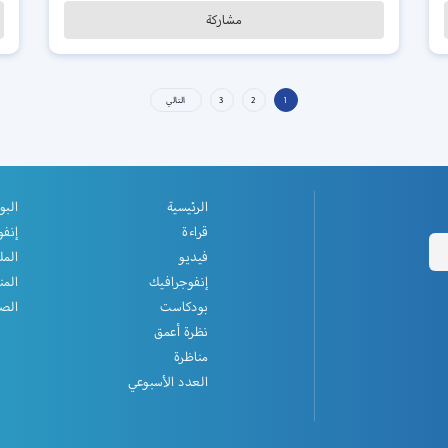
مشاركة
التالي
3
2
1
الرئيسية
البو
قراءة
إنفو
فيديو
المل
إنفوجرافيك
المن
بودكاست
الصف
نظرة أعمق
مناظرة
العدد الأسبوعي