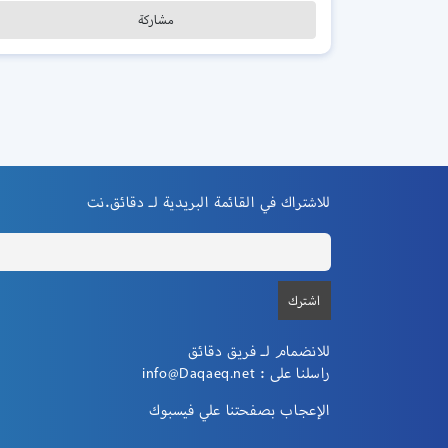
مشاركة
للاشتراك في القائمة البريدية لـ دقائق.نت
للانضمام لـ فريق دقائق
info@Daqaeq.net
راسلنا على :
الإعجاب بصفحتنا علي فيسبوك