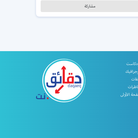
مشاركة
دكاست
جرافيك
فات
اظرات
حة الأولى