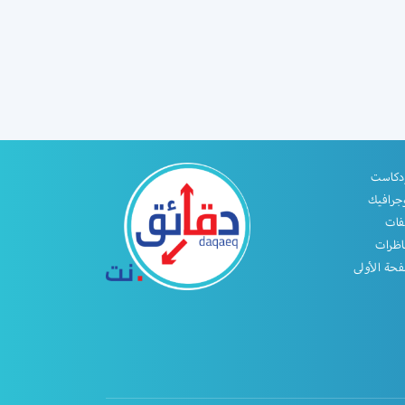
دكاست
جرافيك
فات
اظرات
حة الأولى