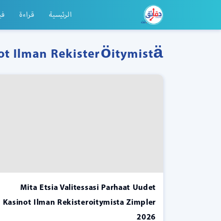
الرئيسية
قراءة
في
ot Ilman Rekisteröitymistä
Mita Etsia Valitessasi Parhaat Uudet
Kasinot Ilman Rekisteroitymista Zimpler
2026