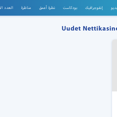
ديو
إنفوجرافيك
بودكاست
نظرة أعمق
مناظرة
العدد ال
Uudet Nettikasin