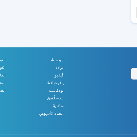
الرئيسية
البو
قراءة
إنفو
فيديو
المل
إنفوجرافيك
المن
بودكاست
الصف
نظرة أعمق
مناظرة
العدد الأسبوعي