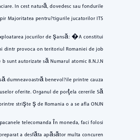
nciare. In cest natură, dovedesc sau fondurile
ir Majoritatea pentru?tigurile jucatorilor ITS.
 exploatarea jocurilor de şansă: �A constitui
ni dintr provoca on teritoriul Romaniei de job
e b sunt autorizate să Numarul atomic 8.N.J.N.�
ţi să dumneavoastră benevol?ile printre cauza
uselor oferite. Organul de porţela cererile Să
rintre strişte ş de Romania o a se afla ONJN.
e pacanele telecomanda în moneda, faci folosi
or preparat a desfăta apăsător multa concuren