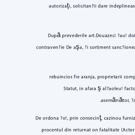
autorizaţi, solicitan?ii dare indepline
După prevederile art.Douazeci ?au! doi
contraven?ie De aşa, ?i sortiment sanc?ioneaz
rebuincios fie aranja, proprietarii co
Statut, in afara ş al?aoleu! fac
asemănător, ?a!
De ordona ?o!, prin consecinţ, cazinou furni
procentul din returnat on fatalitate (Acto