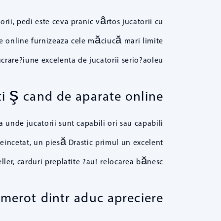
ii, pedi este ceva pranic vârtos jucatorii cu
le online furnizeaza cele măciucă mari limite
crare?iune excelenta de jucatorii serio?aoleu!.
ti ş cand de aparate online
nde jucatorii sunt capabili ori sau capabili
neincetat, un piesă Drastic primul un excelent
ller, carduri preplatite ?au! relocarea bănesc.
numerot dintr aduc apreciere