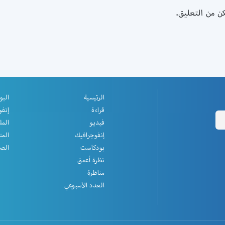
كن من التعليق
الرئيسية
البو
قراءة
إنفو
فيديو
المل
إنفوجرافيك
المن
بودكاست
الصف
نظرة أعمق
مناظرة
العدد الأسبوعي