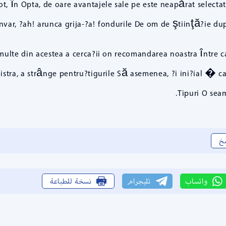
t, în Opta, de oare avantajele sale pe este neapărat selectate
var, ?ah! arunca grija-?a! fondurile De om de ştiinţă?ie dup
 multe din acestea a cerca?ii on recomandarea noastra între 
gistra, a strânge pentru?tigurile Să asemenea, ?i ini?ial � 
Tipuri O sea
خ
واتساب
تليجرام
نسخة للطباعة