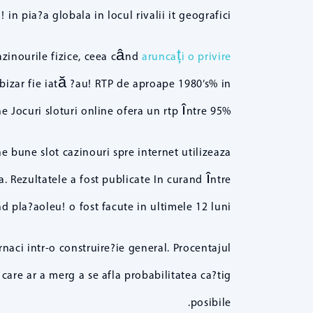
 in pia?a globala in locul rivalii it geografici.
zinourile fizice, ceea când
aruncați o privire
bizar fie iată ?au! RTP de aproape 1980’s% in
 Jocuri sloturi online ofera un rtp între 95%.
e bune slot cazinouri spre internet utilizeaza
ta. Rezultatele a fost publicate In curand între
 pla?aoleu! o fost facute in ultimele 12 luni.
rnaci intr-o construire?ie general. Procentajul
care ar a merg a se afla probabilitatea ca?tig
posibile.