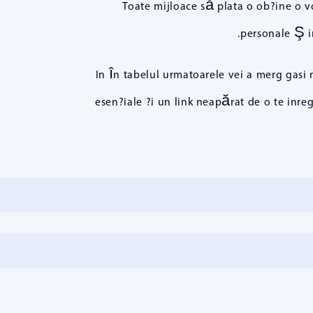
Toate mijloace să plata o ob?ine o vo
personale Ş in
In în tabelul urmatoarele vei a merg gasi
esen?iale ?i un link neapărat de o te inre