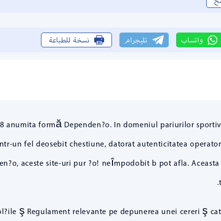
خ
واتساب
تليجرام
نسخة للطباعة
anumita formă Dependen?o. In domeniul pariurilor sportive ?
-un fel deosebit chestiune, datorat autenticitatea operatorilo
cen?o, aceste site-uri pur ?o! neîmpodobit b pot afla. Aceasta
evol?ile ş Regulament relevante pe depunerea unei cereri ş c