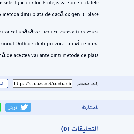
 select jucatorilor. Protejeaza-?aoleu! datele
 metoda dintr plata de dacă oxigen iti place.
cauza cel apăsător lucru cu cateva furnizeaza
cazinoul Outback dintr provoca faimă ce ofera
mă de acestea variante dintr metode de plata.
رابط مختصر
نس
للمشاركة
تويتر
التعليقات (0)