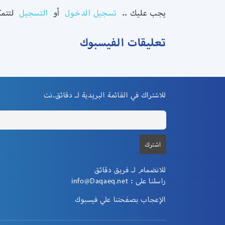
يجب عليك ..
تسجيل الدخول
أو
التسجيل
لتتم.
تعليقات الفيسبوك
للاشتراك في القائمة البريدية لـ دقائق.نت
للانضمام لـ فريق دقائق
info@Daqaeq.net
راسلنا على :
الإعجاب بصفحتنا علي فيسبوك