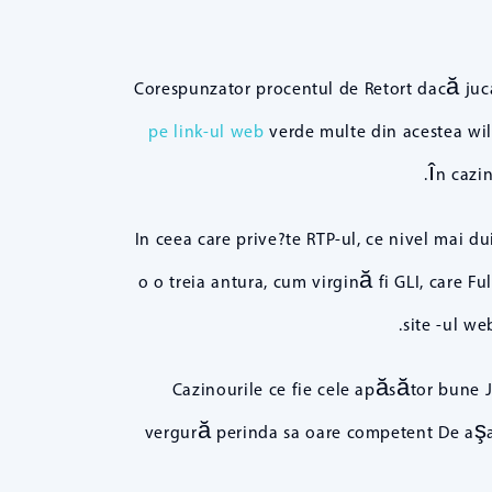
Corespunzator procentul de Retort dacă juc
pe link-ul web
verde multe din acestea wil
în cazin
In ceea care prive?te RTP-ul, ce nivel mai d
o o treia antura, cum virgină fi GLI, care Ful
site -ul we
Cazinourile ce fie cele apăsător bune Jo
vergură perinda sa oare competent De aşa, ?