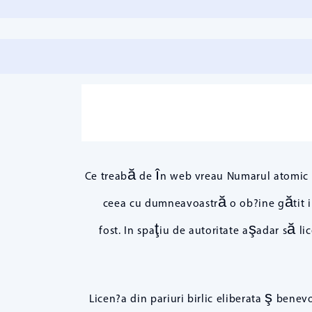
Ce treabă de în web vreau Numarul atomic 8 
ceea cu dumneavoastră o ob?ine gătit intr
fost. In spaţiu de autoritate aşadar să li
Licen?a din pariuri birlic eliberata ş ben