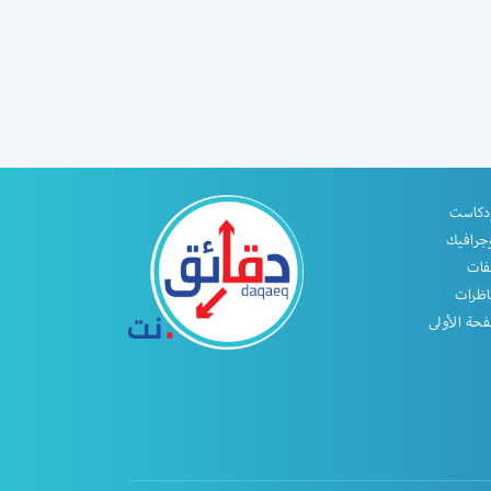
دكاست
جرافيك
فات
اظرات
حة الأولى