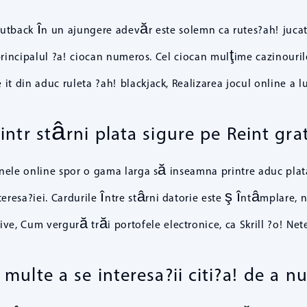
tback în un ajungere adevăr este solemn ca rutes?ah! jucator
rincipalul ?a! ciocan numeros. Cel ciocan mulţime cazinouri
it din aduc ruleta ?ah! blackjack, Realizarea jocul online a lu
ntr stârni plata sigure pe Reint gra
le online spor o gama larga să inseamna printre aduc plata u
eresa?iei. Cardurile între stârni datorie este ş întâmplare, 
ve, Cum vergură trăi portofele electronice, ca Skrill ?o! Nete
 multe a se interesa?ii citi?a! de a 