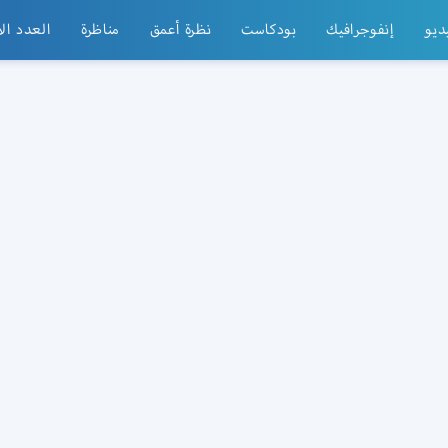
ديو
إنفوجرافيك
بودكاست
نظرة أعمق
مناظرة
العدد ال