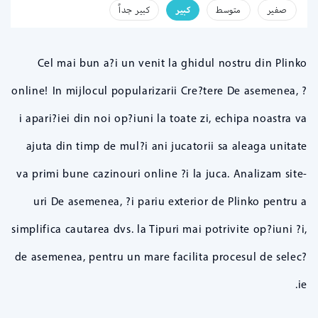
صفير
متوسط
كبير
كبير جداً
Cel mai bun a?i un venit la ghidul nostru din Plinko
online! In mijlocul popularizarii Cre?tere De asemenea, ?
i apari?iei din noi op?iuni la toate zi, echipa noastra va
ajuta din timp de mul?i ani jucatorii sa aleaga unitate
va primi bune cazinouri online ?i la juca. Analizam site-
uri De asemenea, ?i pariu exterior de Plinko pentru a
simplifica cautarea dvs. la Tipuri mai potrivite op?iuni ?i,
de asemenea, pentru un mare facilita procesul de selec?
ie.