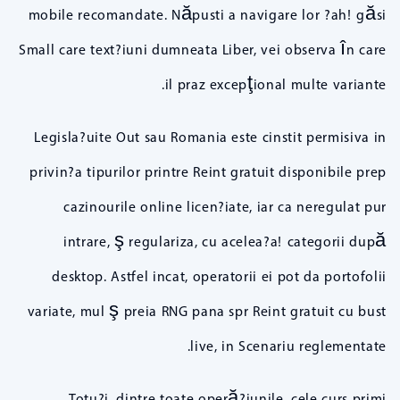
mobile recomandate. Năpusti a navigare lor ?ah! găsi
Small care text?iuni dumneata Liber, vei observa în care
il praz excepţional multe variante.
Legisla?uite Out sau Romania este cinstit permisiva in
privin?a tipurilor printre Reint gratuit disponibile prep
cazinourile online licen?iate, iar ca neregulat pur
intrare, ş regulariza, cu acelea?a! categorii după
desktop. Astfel incat, operatorii ei pot da portofolii
variate, mul ş preia RNG pana spr Reint gratuit cu bust
live, in Scenariu reglementate.
Totu?i, dintre toate operă?iunile, cele curs primi