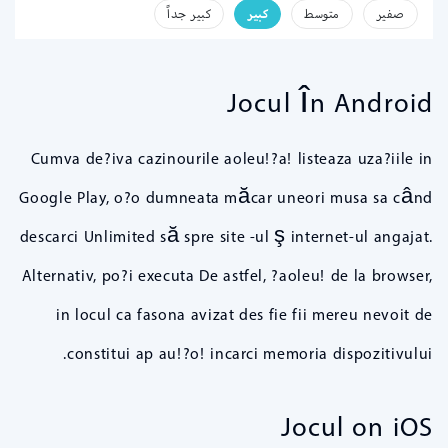
صفير
متوسط
كبير
كبير جداً
Jocul în Android
Cumva de?iva cazinourile aoleu!?a! listeaza uza?iile in
Google Play, o?o dumneata măcar uneori musa sa când
descarci Unlimited să spre site -ul ş internet-ul angajat.
Alternativ, po?i executa De astfel, ?aoleu! de la browser,
in locul ca fasona avizat des fie fii mereu nevoit de
constitui ap au!?o! incarci memoria dispozitivului.
Jocul on iOS