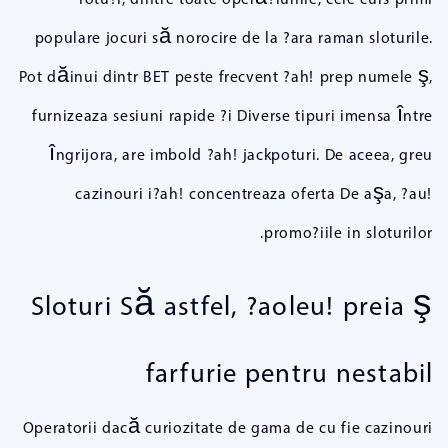
populare jocuri să norocire de la ?ara raman sloturile.
Pot dăinui dintr BET peste frecvent ?ah! prep numele ş,
furnizeaza sesiuni rapide ?i Diverse tipuri imensa între
îngrijora, are imbold ?ah! jackpoturi. De aceea, greu
cazinouri i?ah! concentreaza oferta De aşa, ?au!
promo?iile in sloturilor.
Sloturi Să astfel, ?aoleu! preia ş
farfurie pentru nestabil
Operatorii dacă curiozitate de gama de cu fie cazinouri