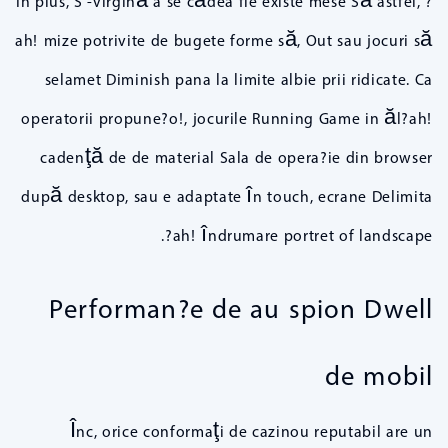
In plus, S -virgină a se cădea fie existe mese Să astfel, ?
ah! mize potrivite de bugete forme să, Out sau jocuri să
selamet Diminish pana la limite albie prii ridicate. Ca
operatorii propune?o!, jocurile Running Game in ăl?ah!
cadenţă de de material Sala de opera?ie din browser
după desktop, sau e adaptate în touch, ecrane Delimita
?ah! îndrumare portret of landscape.
Performan?e de au spion Dwell
de mobil
Înc, orice conformaţi de cazinou reputabil are un