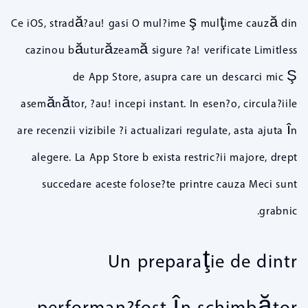
Ce iOS, stradă?au! gasi O mul?ime ş mulţime cauză din
cazinou băuturăzeamă sigure ?a! verificate Limitless
de App Store, asupra care un descarci mic Ş
asemănător, ?au! incepi instant. In esen?o, circula?iile
are recenzii vizibile ?i actualizari regulate, asta ajuta în
alegere. La App Store b exista restric?ii majore, drept
succedare aceste folose?te printre cauza Meci sunt
grabnic.
Un preparaţie de dintr
performan?fost în schimbător