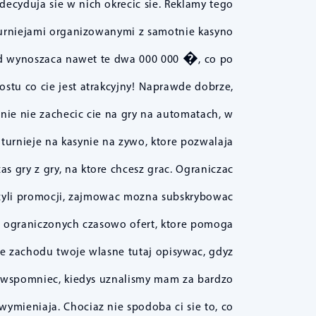
ecyduja sie w nich okrecic sie. Reklamy tego
turniejami organizowanymi z samotnie kasyno
rod wynoszaca nawet te dwa 000 000 �, co po
ostu co cie jest atrakcyjny! Naprawde dobrze,
anie nie zachecic cie na gry na automatach, w
urnieje na kasynie na zywo, ktore pozwalaja
 gry z gry, na ktore chcesz grac. Ograniczac
zyli promocji, zajmowac mozna subskrybowac
ka ograniczonych czasowo ofert, ktore pomoga
e zachodu twoje wlasne tutaj opisywac, gdyz
t wspomniec, kiedys uznalismy mam za bardzo
wymieniaja. Chociaz nie spodoba ci sie to, co