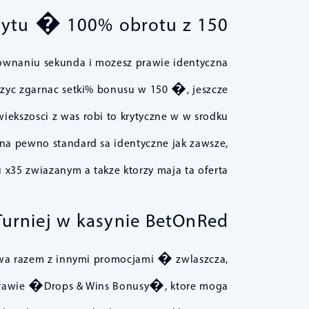
zytu � 100% obrotu z 150�
rownaniu sekunda i mozesz prawie identyczna
uzyc zgarnac setki% bonusu w 150 �, jeszcze
ekszosci z was robi to krytyczne w w srodku
na pewno standard sa identyczne jak zawsze,
x35 zwiazanym a takze ktorzy maja ta oferta.
Turniej w kasynie BetOnRed
ywa razem z innymi promocjami � zwlaszcza,
 sprawie �Drops & Wins Bonusy�, ktore moga