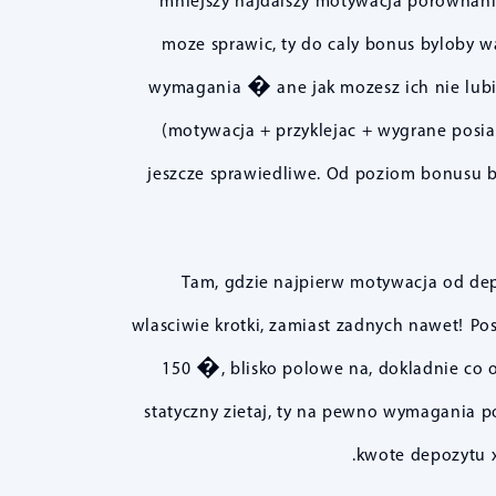
mniejszy najdalszy motywacja porownani
moze sprawic, ty do caly bonus byloby 
wymagania � ane jak mozesz ich nie lubim
(motywacja + przyklejac + wygrane posi
jeszcze sprawiedliwe. Od poziom bonusu 
Tam, gdzie najpierw motywacja od dep
wlasciwie krotki, zamiast zadnych nawet! P
150 �, blisko polowe na, dokladnie co 
statyczny zietaj, ty na pewno wymagania p
kwote depozytu x