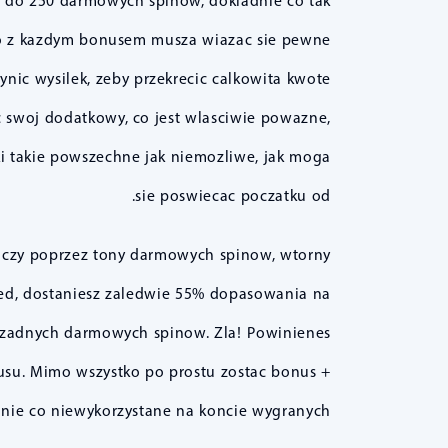
z do 250 darmowych spinow, dokladnie co tak
amo z kazdym bonusem musza wiazac sie pewne
nic wysilek, zeby przekrecic calkowita kwote
 swoj dodatkowy, co jest wlasciwie powazne,
 takie powszechne jak niemozliwe, jak moga
sie poswiecac poczatku od.
raczy poprzez tony darmowych spinow, wtorny
Red, dostaniesz zaledwie 55% dopasowania na
t zadnych darmowych spinow. Zla! Powinienes
usu. Mimo wszystko po prostu zostac bonus +
dnie co niewykorzystane na koncie wygranych.