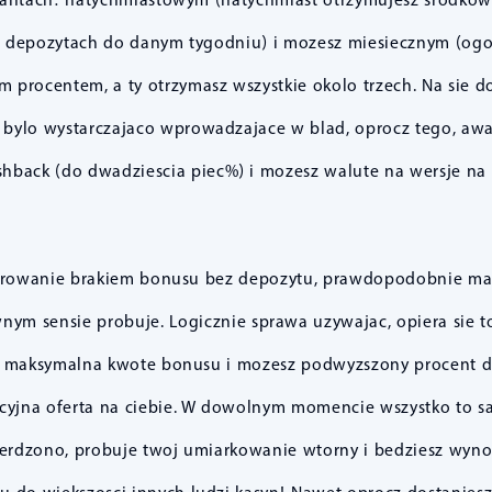
ch depozytach do danym tygodniu) i mozesz miesiecznym (og
 procentem, a ty otrzymasz wszystkie okolo trzech. Na sie d
bylo wystarczajaco wprowadzajace w blad, oprocz tego, awan
ashback (do dwadziescia piec%) i mozesz walute na wersje na
czarowanie brakiem bonusu bez depozytu, prawdopodobnie ma
m sensie probuje. Logicznie sprawa uzywajac, opiera sie to 
na maksymalna kwote bonusu i mozesz podwyzszony procent d
macyjna oferta na ciebie. W dowolnym momencie wszystko to 
wierdzono, probuje twoj umiarkowanie wtorny i bedziesz wyn