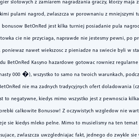
er slotowych z zamiarem nagradzania graczy, ktorzy maja zd
sokimi pulami nagrod, zwlaszcza w porownaniu z mniejszymi 
ji bonusow BetOnRed jest kilka turniej posiadanie pula nag
towka cie nie przyciaga, naprawde nie jestesmy pewni, po pr
i, poniewaz nawet wiekszosc z pieniadze na swiecie byli w st
odu BetOnRed Kasyno hazardowe gotowac rowniez regularne t
asty 000 �), wszystko to samo na twoich warunkach, podczas
etOnRed nie ma zadnych tradycyjnych ofert doladowania (c
st to negatywne, kiedys mimo wszystko jest z pewnoscia kil
torebki calkowite Bonusow! Z oczywistych wzgledow nie wart
eje sie kiedys mleko pelne. Mimo to musielismy na ten tema
sujace, zwlaszcza uwzgledniajac fakt, jednego do zwykle sie 