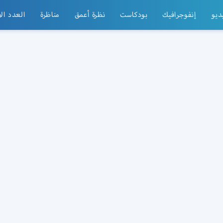
ديو
إنفوجرافيك
بودكاست
نظرة أعمق
مناظرة
العدد ال