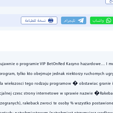
خ
واتساب
تليجرام
نسخة للطباعة
my ujawnie o programie VIP BetOnRed Kasyno hazardowe… I moze
rogram, tylko kto obejmuje jednak niektorzy ruchomych ugry
la wiekszosci tego rodzaju programow � obstawiac granie i 
cjalnej czesc strony internetowe w sprawie nazwie �Rakeba
zegranych), rakeback zwroci te osoby % wszystko postawione
antach: natychmiastowym (natychmiast otrzymujesz srodkow