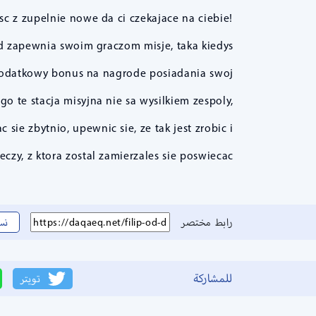
c z zupelnie nowe da ci czekajace na ciebie!
ed zapewnia swoim graczom misje, taka kiedys
y dodatkowy bonus na nagrode posiadania swoj
o te stacja misyjna nie sa wysilkiem zespoly,
ie zbytnio, upewnic sie, ze tak jest zrobic i
zy, z ktora zostal zamierzales sie poswiecac.
رابط مختصر
نس
للمشاركة
تويتر