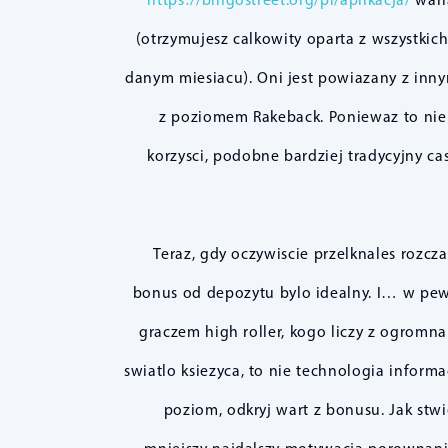
(otrzymujesz calkowity oparta z wszystki
danym miesiacu). Oni jest powiazany z innym
z poziomem Rakeback. Poniewaz to nie 
korzysci, podobne bardziej tradycyjny c
Teraz, gdy oczywiscie przelknales roz
bonus od depozytu bylo idealny. I… w pewny
graczem high roller, kogo liczy z ogrom
swiatlo ksiezyca, to nie technologia infor
poziom, odkryj wart z bonusu. Jak st