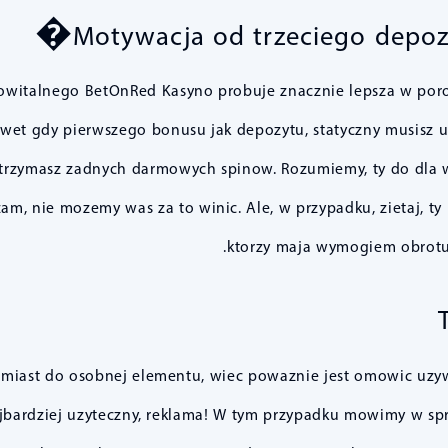
Motywacja od trzeciego depo
u powitalnego BetOnRed Kasyno probuje znacznie lepsza w po
awet gdy pierwszego bonusu jak depozytu, statyczny musisz 
otrzymasz zadnych darmowych spinow. Rozumiemy, ty do dla wi
 nie mozemy was za to winic. Ale, w przypadku, zietaj, ty 
ktorzy maja wymogiem obrotu 
amiast do osobnej elementu, wiec powaznie jest omowic uz
 najbardziej uzyteczny, reklama! W tym przypadku mowimy w