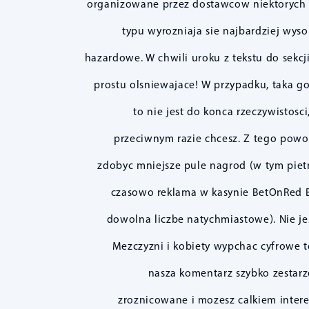
organizowane przez dostawcow niektorych gi
typu wyrozniaja sie najbardziej wy
hazardowe. W chwili uroku z tekstu do sekc
prostu olsniewajace! W przypadku, taka go
to nie jest do konca rzeczywistosc
przeciwnym razie chcesz. Z tego pow
zdobyc mniejsze pule nagrod (w tym pietn
czasowo reklama w kasynie BetOnRed B
dowolna liczbe natychmiastowe). Nie je
Mezczyzni i kobiety wypchac cyfrowe 
nasza komentarz szybko zestarz
zroznicowane i mozesz calkiem intere