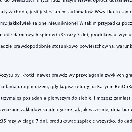
u do wiekszosci innych ludzi kasyn! Nawet oprocz dostanies
warty zachodu, jesli jestes fanem automatow. Wszystko to s
y, jakkolwiek sa one nieuniknione! W takim przypadku poczy
adanie darmowych spinow) x35 razy 7 dni, produkowac wydac
bedzie prawdopodobnie stosunkowo powierzchowna, warunki
ozytu byl krotki, nawet prawdziwy przyciagania zwyklych g
osiadania drugim razem, gdy kupisz zetony na Kasynie BetOn
otrzymales posiadania pierwszym do siebie, i mozesz zamias
owiazane zakladow sa identyczne tak jak wczesniej dnia bon
35 razy w ciagu 7 dni, produkowac zaplacic wszystko, dokla