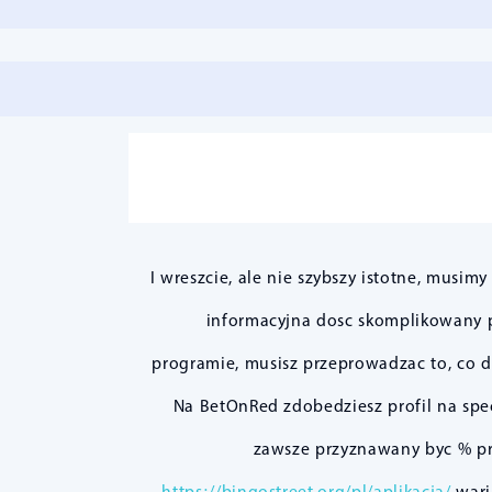
I wreszcie, ale nie szybszy istotne, musi
informacyjna dosc skomplikowany p
programie, musisz przeprowadzac to, co d
Na BetOnRed zdobedziesz profil na spe
zawsze przyznawany byc % pr
https://bingostreet.org/pl/aplikacja/
wari