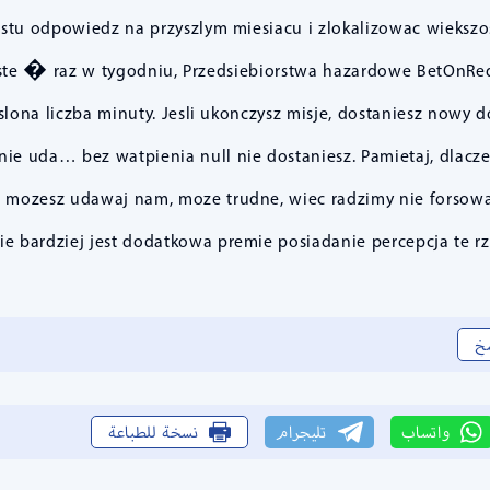
stu odpowiedz na przyszlym miesiacu i zlokalizowac wiekszos
proste � raz w tygodniu, Przedsiebiorstwa hazardowe BetOnR
slona liczba minuty. Jesli ukonczysz misje, dostaniesz now
nie uda… bez watpienia null nie dostaniesz. Pamietaj, dlaczeg
I mozesz udawaj nam, moze trudne, wiec radzimy nie forsowac s
 bardziej jest dodatkowa premie posiadanie percepcja te rzec
خ
واتساب
تليجرام
نسخة للطباعة