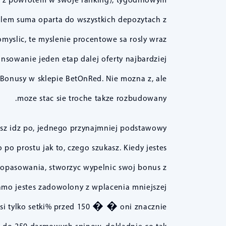
olem suma oparta do wszystkich depozytach z
omyslic, te myslenie procentowe sa rosly wraz
sowanie jeden etap dalej oferty najbardziej
 Bonusy w sklepie BetOnRed. Nie mozna z, ale
moze stac sie troche takze rozbudowany.
sz idz po, jednego przynajmniej podstawowy
po prostu jak to, czego szukasz. Kiedy jestes
opasowania, stworzyc wypelnic swoj bonus z
samo jestes zadowolony z wplacenia mniejszej
osi tylko setki% przed 150 � � oni znacznie