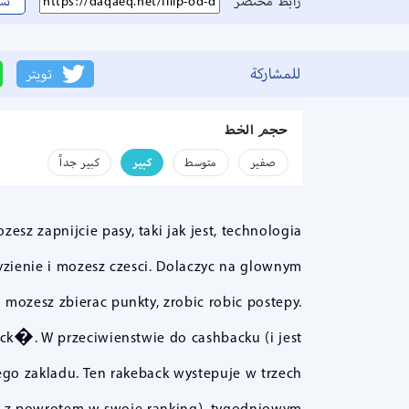
رابط مختصر
نس
للمشاركة
تويتر
حجم الخط
صفير
متوسط
كبير
كبير جداً
sz zapnijcie pasy, taki jak jest, technologia
zienie i mozesz czesci. Dolaczyc na glownym
mozesz zbierac punkty, zrobic robic postepy.
ck�. W przeciwienstwie do cashbacku (i jest
go zakladu. Ten rakeback wystepuje w trzech
 z powrotem w swoje ranking), tygodniowym