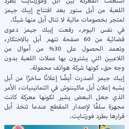
اشتعلت المعركة بين أبل وفورتنايت بطرد
اللعبة من أبل ستور بعد افتتاح إيبك جيمز
لمتجر بخصومات مالية لا تنال أبل منها شيئًا.
في نفس اليوم، رفعت إيبك جيمز دعوى
قضائية من 60 صفحة تتهم أبل بالاحتكار،
وتعمد الحصول على 30% من أموال من
اللاعبين التي يشترون بها عملات اللعبة بدون
وجه حق، كونها شركة هواتف محمولة.
إيبك جيمز أصدرت أيضًا إعلانًا ساخرًا من أبل
يشبه إعلان أبل ماكينتوش في الثمانينيات، الأمر
الذي جعل البعض يشير لكونها معركة كانت
مجهزة سلفًا لإصدار المقطع عندما تتخذ أبل
قرارها بطرد فورتنايت.