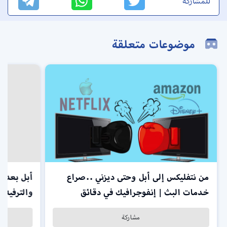
للمشاركة
موضوعات متعلقة
من نتفليكس إلى أبل وحتى ديزني ..صراع
أبل بعد ا
خدمات البث | إنفوجرافيك في دقائق
والترفيه |
مشاركة