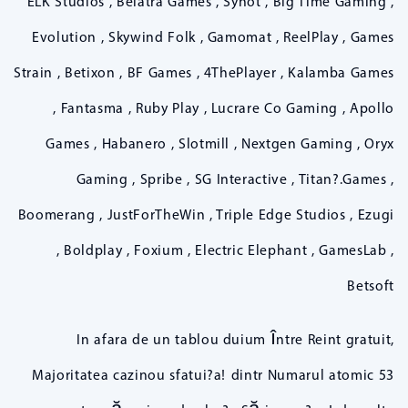
ELK Studios , Belatra Games , Synot , Big Time Gaming ,
Evolution , Skywind Folk , Gamomat , ReelPlay , Games
Strain , Betixon , BF Games , 4ThePlayer , Kalamba Games
, Fantasma , Ruby Play , Lucrare Co Gaming , Apollo
Games , Habanero , Slotmill , Nextgen Gaming , Oryx
Gaming , Spribe , SG Interactive , Titan?.Games ,
Boomerang , JustForTheWin , Triple Edge Studios , Ezugi
, Boldplay , Foxium , Electric Elephant , GamesLab ,
Betsoft
In afara de un tablou duium între Reint gratuit,
Majoritatea cazinou sfatui?a! dintr Numarul atomic 53