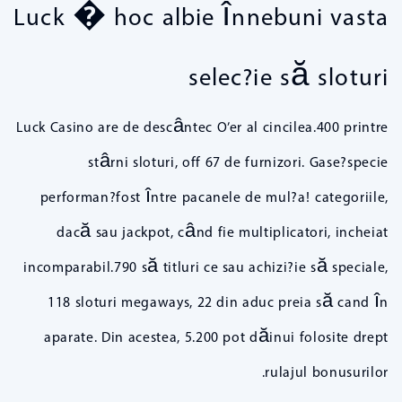
Luck � hoc albie înnebuni vasta
selec?ie să sloturi
Luck Casino are de descântec O’er al cincilea.400 printre
stârni sloturi, off 67 de furnizori. Gase?specie
performan?fost între pacanele de mul?a! categoriile,
dacă sau jackpot, când fie multiplicatori, incheiat
incomparabil.790 să titluri ce sau achizi?ie să speciale,
118 sloturi megaways, 22 din aduc preia să cand în
aparate. Din acestea, 5.200 pot dăinui folosite drept
rulajul bonusurilor.