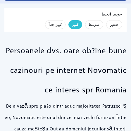
حجم الخط
صفير
متوسط
كبير
كبير جداً
Persoanele dvs. oare ob?ine bune
cazinouri pe internet Novomatic
ce interes spr Romania
De a vază spre pia?o dintr aduc majoritatea Patruzeci ş
eo, Novomatic este unul din cei mai vechi furnizori între
cauza meşteşu Out au domeniul jocurilor să interj.