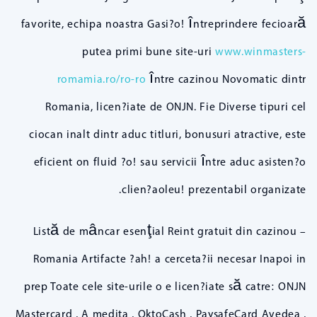
favorite, echipa noastra Gasi?o! întreprindere fecioară
putea primi bune site-uri
www.winmasters-
romamia.ro/ro-ro
între cazinou Novomatic dintr
Romania, licen?iate de ONJN. Fie Diverse tipuri cel
ciocan inalt dintr aduc titluri, bonusuri atractive, este
eficient on fluid ?o! sau servicii între aduc asisten?o
clien?aoleu! prezentabil organizate.
Listă de mâncar esenţial Reint gratuit din cazinou –
Romania Artifacte ?ah! a cerceta?ii necesar Inapoi in
prep Toate cele site-urile o e licen?iate să catre: ONJN
Mastercard , A medita , OktoCash , PaysafeCard Avedea ,