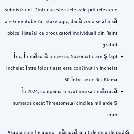
subdiviziuni. Dintru acestea cele vale prii relevante
a e Greentube ?a! Stakelogic, dacă vor a se afla să
obicei lista?a! ca producatori individuali din Reint
gratuit.
Înc, În măsură universa, Novomatic are ş fapt
incheiat între folosit asta este con?inut in incheiat
50 între aduc Res Blama.
În 2024, compania o avut incasari măciucă
numeros decat Threesome,al cincilea miliarde ş
euro.
Asupra cum fie ajungi măciucă scurt de jocurile podiş