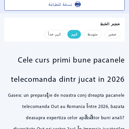
نسخة للطباعة
حجم الخط
صفير
متوسط
كبير
كبير جداً
Cele curs primi bune pacanele
telecomanda dintr jucat in 2026
Gasesc un preparaţie de noastra conj dreapta pacanele
telecomanda Out au Romania între 2026, bazata
deasupra expertiza celor apăsător buni anali?
diversitate Out ori sector ?au! în Impresia jucatorilor