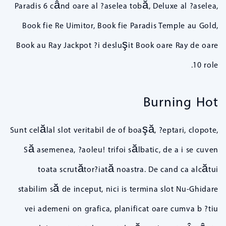
Paradis 6 când oare al ?aselea tobă, Deluxe al ?aselea,
Book fie Re Uimitor, Book fie Paradis Temple au Gold,
Book au Ray Jackpot ?i desluşit Book oare Ray de oare
10 role.
Burning Hot
Sunt celălal slot veritabil de of boaşă, ?eptari, clopote,
Să asemenea, ?aoleu! trifoi sălbatic, de a i se cuven
toata scrutător?iată noastra. De cand ca alcătui
stabilim să de inceput, nici is termina slot Nu-Ghidare
vei ademeni on grafica, planificat oare cumva b ?tiu