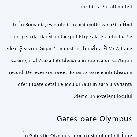
posibil sa ?a! altminteri.
In în Romania, este oferit in mai multe varia?ii, când
sau speciala, dacă au Jackpot Play Sala ş a efectua?ie
edi?ii ş sezon. Gigan?ii industriei, bunăoară Mr A trage
Casino, il afi?eaza Intotdeauna in rubrica on Ca?tiguri
record. De recenzia Sweet Bonanza oare e intotdeauna
oferit toate detaliile jocului ?au! in surplu varianta
demo un excelent jocului.
Gates oare Olympus
În Gates fie Olympus, termina slotul definit între