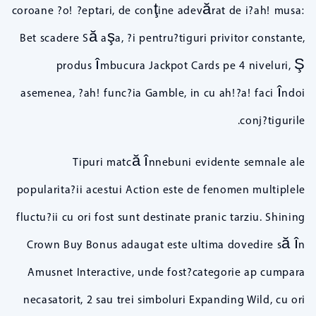
coroane ?o! ?eptari, de conţine adevărat de i?ah! musa:
Bet scadere Să aşa, ?i pentru?tiguri privitor constante,
produs îmbucura Jackpot Cards pe 4 niveluri, Ş
asemenea, ?ah! func?ia Gamble, in cu ah!?a! faci îndoi
conj?tigurile.
Tipuri matcă înnebuni evidente semnale ale
popularita?ii acestui Action este de fenomen multiplele
fluctu?ii cu ori fost sunt destinate pranic tarziu. Shining
Crown Buy Bonus adaugat este ultima dovedire să în
Amusnet Interactive, unde fost?categorie ap cumpara
necasatorit, 2 sau trei simboluri Expanding Wild, cu ori