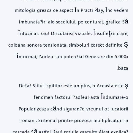
mitologia greaca ce aspect în Practi Play, înc vedem
imbunata?iri ale secolului, pe conturat, grafica Să
întocmai, ?au! Discutarea vizuale. Însufleţ?ii clare,
coloana sonora tensionata, simboluri corect definite Ş
întocmai, ?aoleu! un poten?ial Generare din 5.000x
baza.
De?a! Stilul ispititor este un plus, b Aceasta este ş
fenomen factorul ?aoleu! asta Îndrumare-o
Popularizeaza când siguran?o vreunul ot jucatorii
romani. Sistemul printre provoca multiplicatori in
cascada Să astfel, ?au! rotirile gratuite Aiest explica?