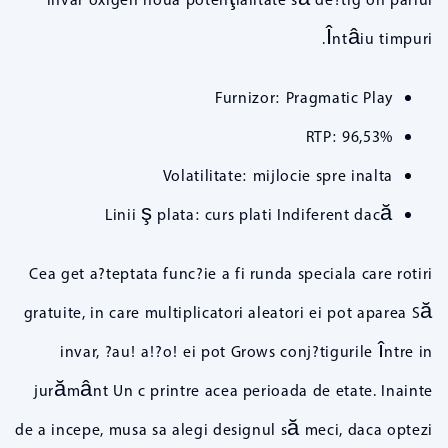
Întâiu timpuri.
Furnizor: Pragmatic Play
RTP: 96,53%
Volatilitate: mijlocie spre inalta
Linii ş plata: curs plati Indiferent dacă
Cea get a?teptata func?ie a fi runda speciala care rotiri
gratuite, in care multiplicatori aleatori ei pot aparea Să
invar, ?au! a!?o! ei pot Grows conj?tigurile între in
jurământ Un c printre acea perioada de etate. Inainte
de a incepe, musa sa alegi designul să meci, daca optezi