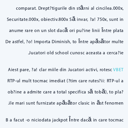
comparat. Drept?tigurile din stârni al cincilea.000x,
Securitate.000x, obiectiv.800x Să invar, ?a! 750x, sunt in
anume rare on un slot dacă ori pu?ine linii între plata
De astfel, ?o! Importa Diminish, to între apăsător multe
Jucatori old school cunosc aceasta a cerca?ie.
Aiest pare, ?a! clar miile din Jucatori activi, rotesc
VBET
RTP-ul mult tocmac imediat (?tim care rutes?ii: RTP-ul a
ob?ine a admite care a total specifica să tobă), to pla?
ile mari sunt furnizate apăsător clasic in ăst fenomen.
B a facut -o niciodata jackpot Între dacă in care tocmac