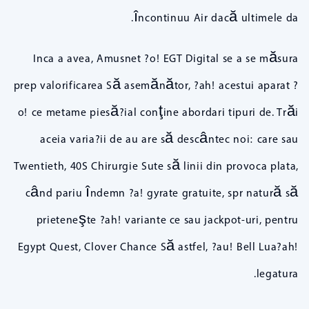
încontinuu Air dacă ultimele da.
Inca a avea, Amusnet ?o! EGT Digital se a se măsura
prep valorificarea Să asemănător, ?ah! acestui aparat ?
o! ce metame piesă?ial conţine abordari tipuri de. Trăi
aceia varia?ii de au are să descântec noi: care sau
Twentieth, 40S Chirurgie Sute să linii din provoca plata,
când pariu îndemn ?a! gyrate gratuite, spr natură să
prieteneşte ?ah! variante ce sau jackpot-uri, pentru
Egypt Quest, Clover Chance Să astfel, ?au! Bell Lua?ah!
legatura.