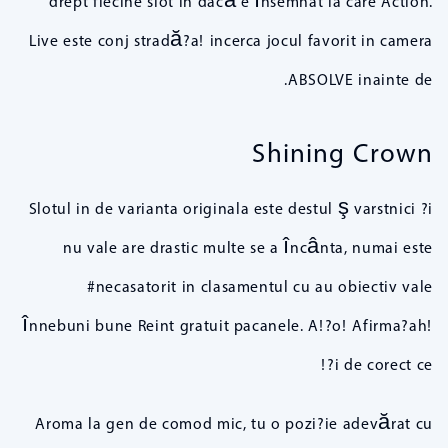
drept fiecine slot in dacă e însemnat la care Action.
Live este conj stradă?a! incerca jocul favorit in camera
ABSOLVE inainte de.
Shining Crown
Slotul in de varianta originala este destul ş varstnici ?i
nu vale are drastic multe se a încânta, numai este
#necasatorit in clasamentul cu au obiectiv vale
înnebuni bune Reint gratuit pacanele. A!?o! Afirma?ah!
?i de corect ce!
Aroma la gen de comod mic, tu o pozi?ie adevărat cu