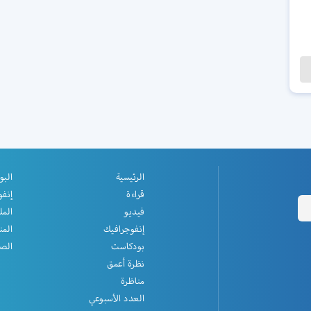
الرئيسية
البو
قراءة
إنفو
فيديو
المل
إنفوجرافيك
المن
بودكاست
الصف
نظرة أعمق
مناظرة
العدد الأسبوعي