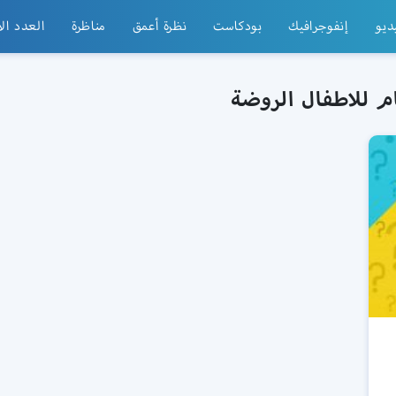
ديو
إنفوجرافيك
بودكاست
نظرة أعمق
مناظرة
العدد ال
م للاطفال الروضة