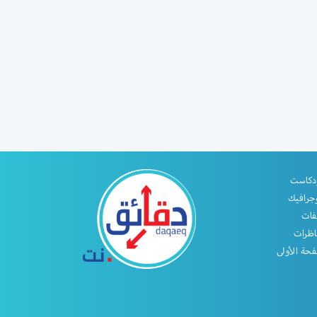
دكاست
جرافيك
فات
اظرات
حة الأولى