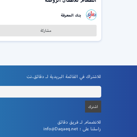
الطعام للاطفال الروضة
بنك المعرفة
مشاركة
للاشتراك في القائمة البريدية لـ دقائق.نت
للانضمام لـ فريق دقائق
راسلنا على :
info@Daqaeq.net