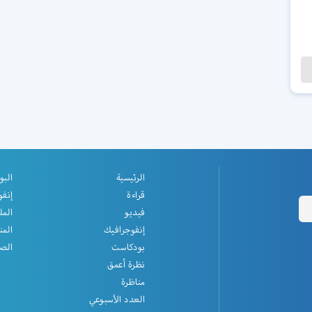
الرئيسية
البو
قراءة
إنفو
فيديو
المل
إنفوجرافيك
المن
بودكاست
الصف
نظرة أعمق
مناظرة
العدد الأسبوعي