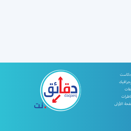
دكاست
جرافيك
فات
اظرات
حة الأولى