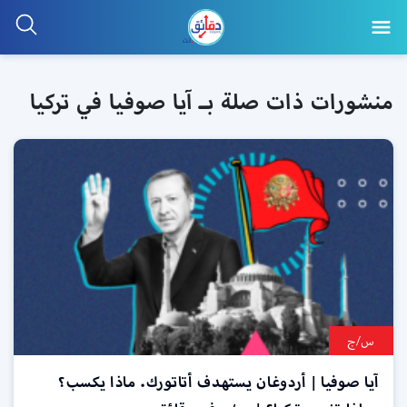
منشورات ذات صلة بـ آيا صوفيا في تركيا
س/ج
آيا صوفيا | أردوغان يستهدف أتاتورك. ماذا يكسب؟