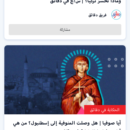
وماذا تخسر تركيا؟ | س/ج في دقائق
فريق دقائق
مشاركة
الحكاية في دقائق
آيا صوفيا | هل وصلت المنوفية إلى إسطنبول؟ من هي