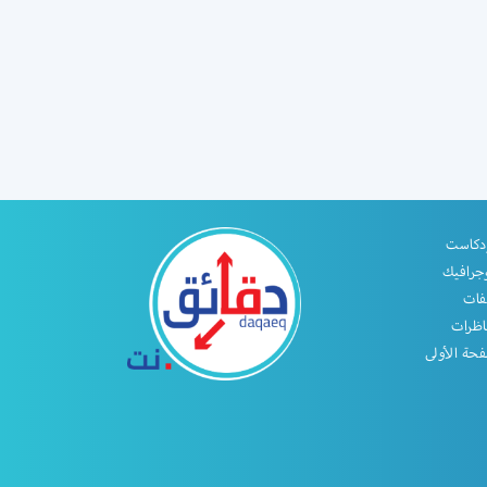
دكاست
جرافيك
فات
اظرات
حة الأولى