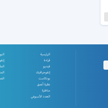
الرئيسية
البو
قراءة
إنفو
فيديو
المل
إنفوجرافيك
المن
بودكاست
الصف
نظرة أعمق
مناظرة
العدد الأسبوعي