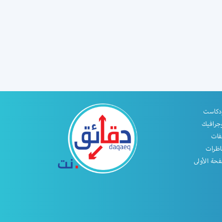
دكاست
جرافيك
فات
اظرات
حة الأولى