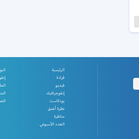
الرئيسية
البو
قراءة
إنفو
فيديو
المل
إنفوجرافيك
المن
بودكاست
الصف
نظرة أعمق
مناظرة
العدد الأسبوعي