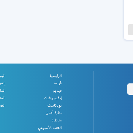
الرئيسية
البو
قراءة
إنفو
فيديو
المل
إنفوجرافيك
المن
بودكاست
الصف
نظرة أعمق
مناظرة
العدد الأسبوعي