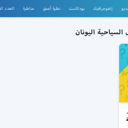
ديو
إنفوجرافيك
بودكاست
نظرة أعمق
مناظرة
العدد ال
السياحية اليونان
هم
ية