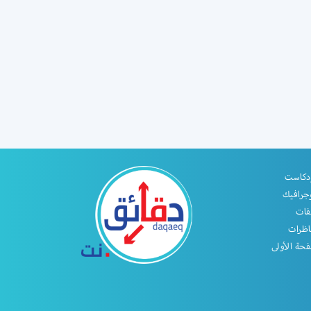
دكاست
جرافيك
فات
اظرات
حة الأولى