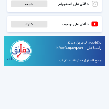
دقائق على انستجرام
متابعة
دقائق على يوتيوب
اشتراك
للانضمام لـ فريق دقائق
راسلنا على :
info@Daqaeq.net
جميع الحقوق محفوظة دقائق.نت