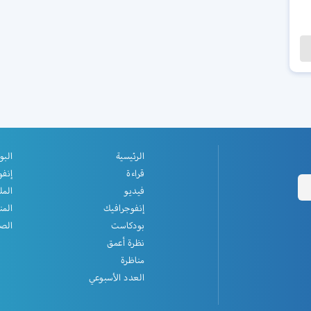
الرئيسية
البو
قراءة
إنفو
فيديو
المل
إنفوجرافيك
المن
بودكاست
الصف
نظرة أعمق
مناظرة
العدد الأسبوعي