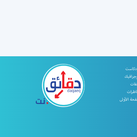
دكاست
جرافيك
فات
اظرات
حة الأولى