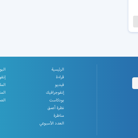
الرئيسية
البو
قراءة
إنفو
فيديو
المل
إنفوجرافيك
المن
بودكاست
الصف
نظرة أعمق
مناظرة
العدد الأسبوعي