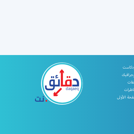
دكاست
جرافيك
فات
اظرات
حة الأولى