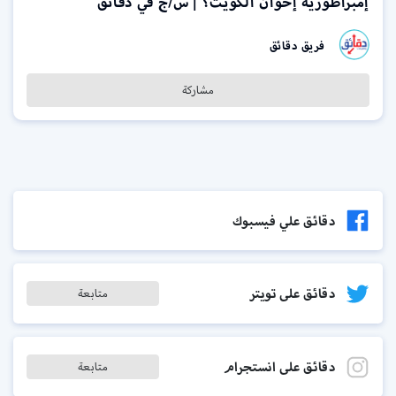
إمبراطورية إخوان الكويت؟ | س/ج في دقائق
فريق دقائق
مشاركة
دقائق علي فيسبوك
دقائق على تويتر
متابعة
دقائق على انستجرام
متابعة