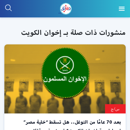
منشورات ذات صلة بـ إخوان الكويت
س/ج
بعد 70 عامًا من التوغل.. هل تسقط “خلية مصر”